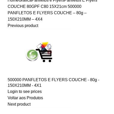
Home
Gráfica
Panfletos e Flyers
Panfletos E Flyers
COUCHE 80G
PF C80 15X21cm
500000
PANFLETOS E FLYERS COUCHE – 80g –
150X210MM – 4X4
Previous product
500000 PANFLETOS E FLYERS COUCHE - 80g -
150X210MM - 4X1
Login to see prices
Voltar aos Produtos
Next product