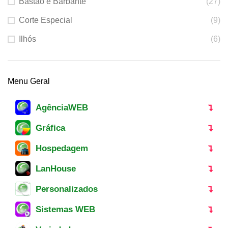
Bastão e Barbante
(27)
Corte Especial
(9)
Ilhós
(6)
Menu Geral
AgênciaWEB
Gráfica
Hospedagem
LanHouse
Personalizados
Sistemas WEB