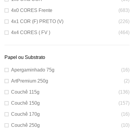
4x0 CORES Frente
(683)
4x1 COR (F) PRETO (V)
(226)
4x4 CORES ( FV )
(464)
Papel ou Substrato
Apergaminhado 75g
(16)
ArtPremium 250g
(2)
Couchê 115g
(136)
Couchê 150g
(157)
Couchê 170g
(16)
Couchê 250g
(10)