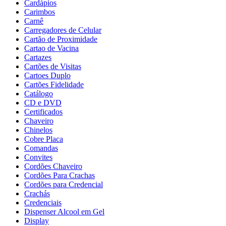
Cardápios
Carimbos
Carnê
Carregadores de Celular
Cartão de Proximidade
Cartao de Vacina
Cartazes
Cartões de Visitas
Cartoes Duplo
Cartões Fidelidade
Catálogo
CD e DVD
Certificados
Chaveiro
Chinelos
Cobre Placa
Comandas
Convites
Cordões Chaveiro
Cordões Para Crachas
Cordões para Credencial
Crachás
Credenciais
Dispenser Alcool em Gel
Display