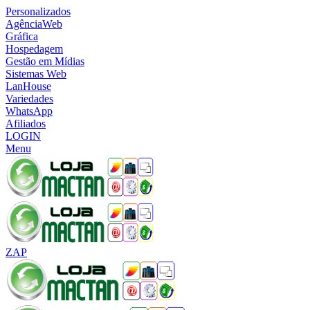
Personalizados
AgênciaWeb
Gráfica
Hospedagem
Gestão em Mídias
Sistemas Web
LanHouse
Variedades
WhatsApp
Afiliados
LOGIN
Menu
ZAP