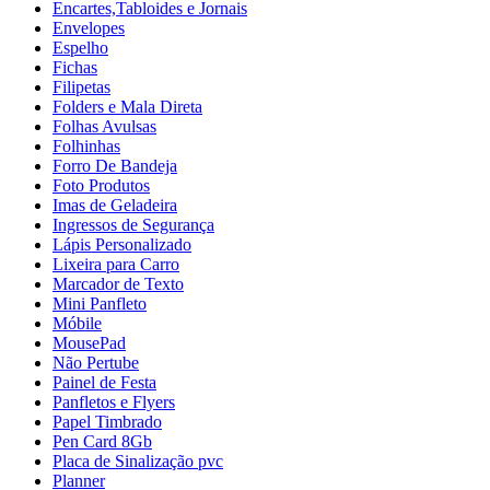
Encartes,Tabloides e Jornais
Envelopes
Espelho
Fichas
Filipetas
Folders e Mala Direta
Folhas Avulsas
Folhinhas
Forro De Bandeja
Foto Produtos
Imas de Geladeira
Ingressos de Segurança
Lápis Personalizado
Lixeira para Carro
Marcador de Texto
Mini Panfleto
Móbile
MousePad
Não Pertube
Painel de Festa
Panfletos e Flyers
Papel Timbrado
Pen Card 8Gb
Placa de Sinalização pvc
Planner