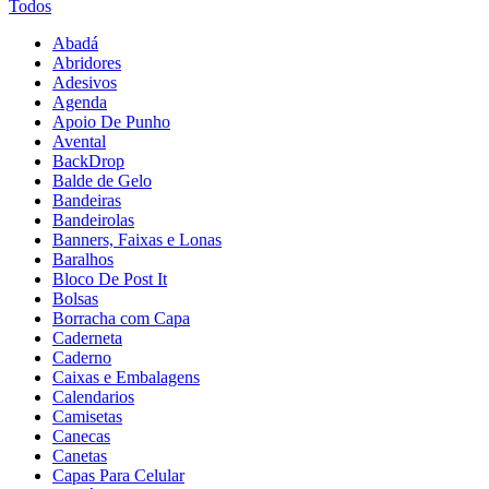
Todos
Abadá
Abridores
Adesivos
Agenda
Apoio De Punho
Avental
BackDrop
Balde de Gelo
Bandeiras
Bandeirolas
Banners, Faixas e Lonas
Baralhos
Bloco De Post It
Bolsas
Borracha com Capa
Caderneta
Caderno
Caixas e Embalagens
Calendarios
Camisetas
Canecas
Canetas
Capas Para Celular