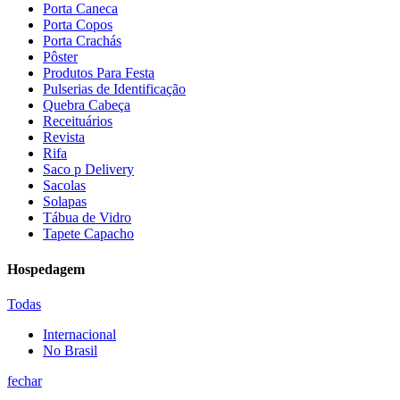
Porta Caneca
Porta Copos
Porta Crachás
Pôster
Produtos Para Festa
Pulserias de Identificação
Quebra Cabeça
Receituários
Revista
Rifa
Saco p Delivery
Sacolas
Solapas
Tábua de Vidro
Tapete Capacho
Hospedagem
Todas
Internacional
No Brasil
fechar