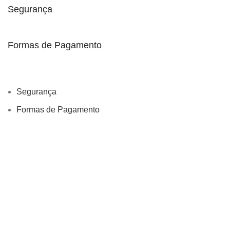
Segurança
Formas de Pagamento
Segurança
Formas de Pagamento
LOJAMACTAN
2021 é Mantida por
MACTAN
Utilizamos cookies para melhorar sua experiência em nosso
site.
Ao navegar neste site, você concorda com o uso de
cookies.
ACCEPT
Começo