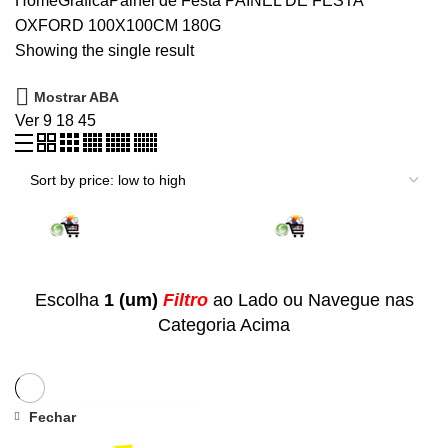
Home
Gráfica
Painel de Festa
PAINEL DE FESTA
OXFORD 100X100CM 180G
Showing the single result
Mostrar ABA
Ver
9
18
45
Escolha
1 (um)
Filtro
ao Lado ou Navegue nas
Categoria Acima
Fechar