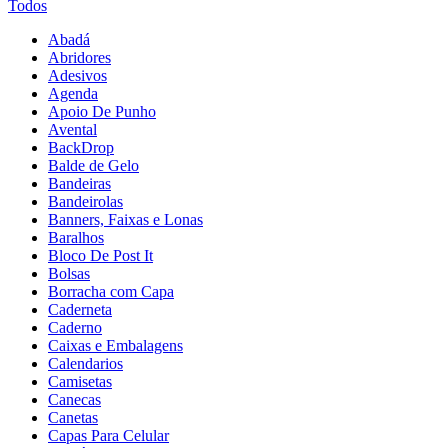
Todos
Abadá
Abridores
Adesivos
Agenda
Apoio De Punho
Avental
BackDrop
Balde de Gelo
Bandeiras
Bandeirolas
Banners, Faixas e Lonas
Baralhos
Bloco De Post It
Bolsas
Borracha com Capa
Caderneta
Caderno
Caixas e Embalagens
Calendarios
Camisetas
Canecas
Canetas
Capas Para Celular