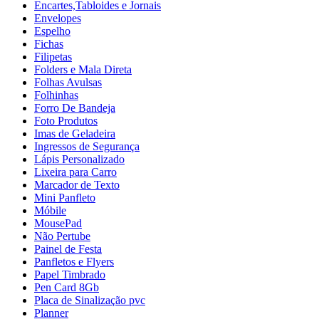
Encartes,Tabloides e Jornais
Envelopes
Espelho
Fichas
Filipetas
Folders e Mala Direta
Folhas Avulsas
Folhinhas
Forro De Bandeja
Foto Produtos
Imas de Geladeira
Ingressos de Segurança
Lápis Personalizado
Lixeira para Carro
Marcador de Texto
Mini Panfleto
Móbile
MousePad
Não Pertube
Painel de Festa
Panfletos e Flyers
Papel Timbrado
Pen Card 8Gb
Placa de Sinalização pvc
Planner