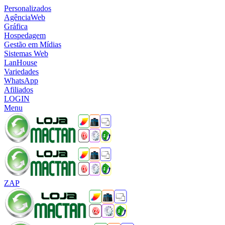
Personalizados
AgênciaWeb
Gráfica
Hospedagem
Gestão em Mídias
Sistemas Web
LanHouse
Variedades
WhatsApp
Afiliados
LOGIN
Menu
ZAP