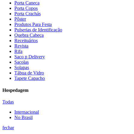
Porta Caneca
Porta Copos
Porta Crachás
Pôster
Produtos Para Festa
Pulserias de Identificação
Quebra Cabeça
Receituários
Revista
Rifa
Saco p Delivery
Sacolas
Solapas
Tábua de Vidro
Tapete Capacho
Hospedagem
Todas
Internacional
No Brasil
fechar