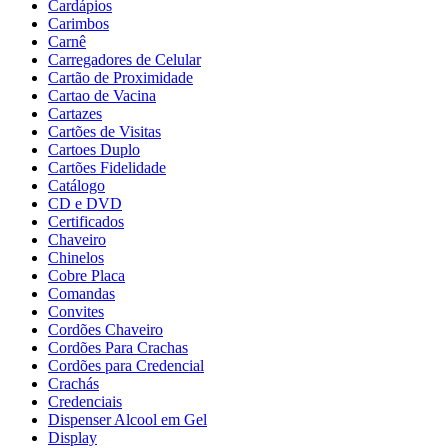
Cardápios
Carimbos
Carnê
Carregadores de Celular
Cartão de Proximidade
Cartao de Vacina
Cartazes
Cartões de Visitas
Cartoes Duplo
Cartões Fidelidade
Catálogo
CD e DVD
Certificados
Chaveiro
Chinelos
Cobre Placa
Comandas
Convites
Cordões Chaveiro
Cordões Para Crachas
Cordões para Credencial
Crachás
Credenciais
Dispenser Alcool em Gel
Display