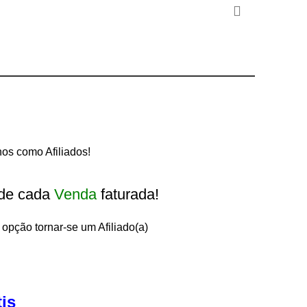
s como Afiliados!
de cada
Venda
faturada!
 opção tornar-se um Afiliado(a)
tis