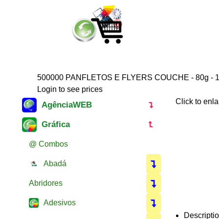
500000 PANFLETOS E FLYERS COUCHE - 80g - 
Login to see prices
Click to enl
AgênciaWEB
Gráfica
@ Combos
Abadá
Abridores
Adesivos
Descripti