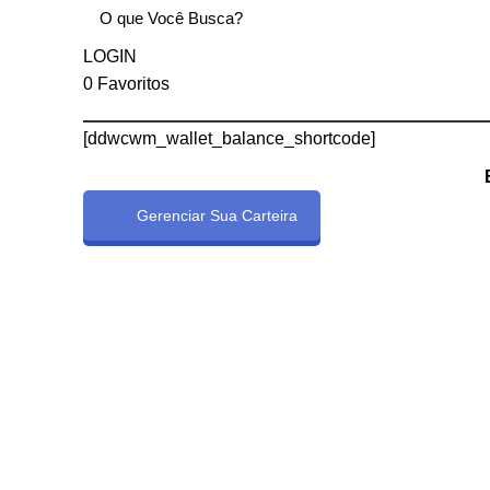
LOGIN
0
Favoritos
[ddwcwm_wallet_balance_shortcode]
Gerenciar Sua Carteira
e]