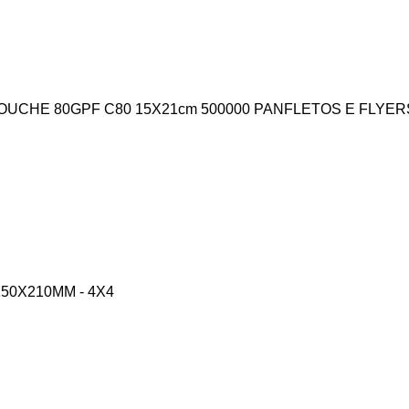
 COUCHE 80G
PF C80 15X21cm
500000 PANFLETOS E FLYERS
150X210MM - 4X4