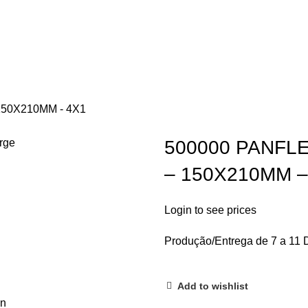
150X210MM - 4X1
arge
500000 PANFL
– 150X210MM –
Login to see prices
Produção/Entrega de 7 a 11 D
Add to wishlist
on