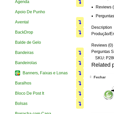
Agenda
Reviews (
Apoio De Punho
Perguntas
Avental
Description
BackDrop
Produção/En
Balde de Gelo
Reviews (0)
Perguntas S
Bandeiras
SKU:
P28
Bandeirolas
Related 
Banners, Faixas e Lonas
Fechar
Baralhos
Bloco De Post It
Bolsas
Borracha com Capa