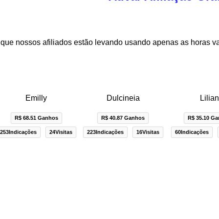
que nossos afiliados estão levando usando apenas as horas v
Emilly
Dulcineia
Lilia
R$ 68.51 Ganhos
R$ 40.87 Ganhos
R$ 35.10 G
253Indicações
24Visitas
223Indicações
16Visitas
60Indicações