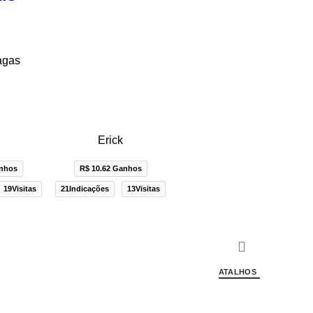
agas
n
Erick
anhos
R$ 10.62 Ganhos
19Visitas
21Indicações
13Visitas
ATALHOS