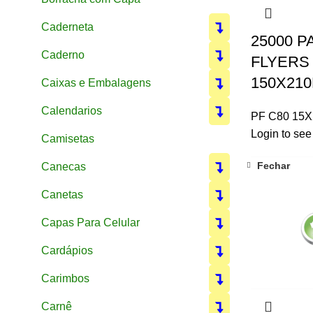
Caderneta
25000 P
Caderno
FLYERS 
150X210
Caixas e Embalagens
Calendarios
PF C80 15
Login to see
Camisetas
Fechar
Canecas
Canetas
Capas Para Celular
Cardápios
Carimbos
Carnê