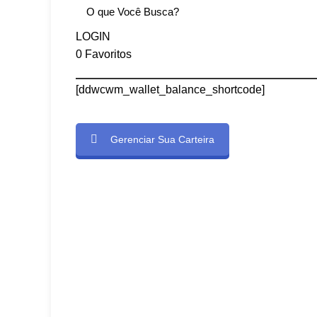
LOGIN
0
Favoritos
[ddwcwm_wallet_balance_shortcode]
Gerenciar Sua Carteira
e]