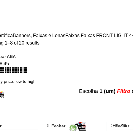
ráfica
Banners, Faixas e Lonas
Faixas
Faixas FRONT LIGHT 4
g 1–8 of 20 results
rar ABA
18
45
Escolha
1 (um)
Filtro
a
Em Alta
r
Fechar
Fechar