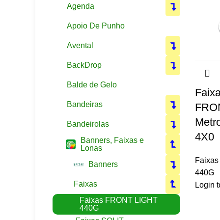
Agenda
Apoio De Punho
Avental
BackDrop
Balde de Gelo
Faix
Bandeiras
FRON
Metr
Bandeirolas
4X0
Banners, Faixas e
Lonas
Faixa
Banners
440G
Faixas
Login t
Faixas FRONT LIGHT
440G