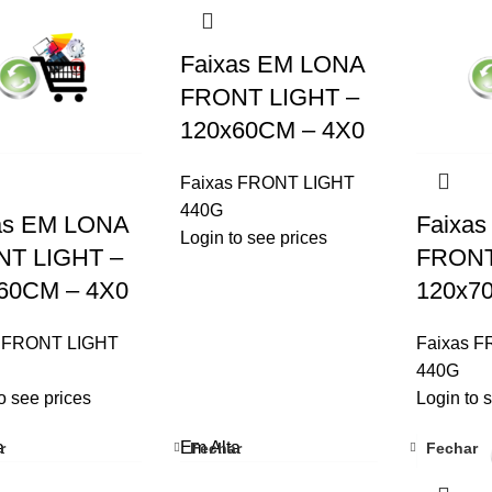
Faixas EM LONA
FRONT LIGHT –
120x60CM – 4X0
Faixas FRONT LIGHT
440G
as EM LONA
Faixa
Login to see prices
T LIGHT –
FRONT
60CM – 4X0
120x7
s FRONT LIGHT
Faixas 
440G
o see prices
Login to 
a
Em Alta
r
Fechar
Fechar