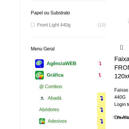
Comercial
: (14) 3500 9588
Celular
:
(14) 9 97460571 (WhatsApp)
Papel ou Substrato
E-mail
:
contato@mactan.com.br
CNPJ
: 20.013.883-0001/81
Front Light 440g
(10)
End
: Avenida botucatu, 510 -
(
VER ROTA
)
Menu Geral
Faix
AgênciaWEB
FRON
Gráfica
120x
@ Combos
Faixa
440G
Abadá
Login t
Abridores
Em Alt
Fecha
Adesivos