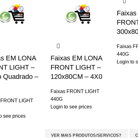
Faixa
FRONT
300x8
Faixas 
440G
as EM LONA
Faixas EM LONA
Login to 
T LIGHT –
FRONT LIGHT –
o Quadrado –
120x80CM – 4X0
Faixas FRONT LIGHT
440G
ASS
s FRONT LIGHT
Login to see prices
Escolha uma(s) Cate
o see prices
Grafica
VER MAIS PRODUTOS/SERVICOS?
C
Qual é Seu Nome? e Empres