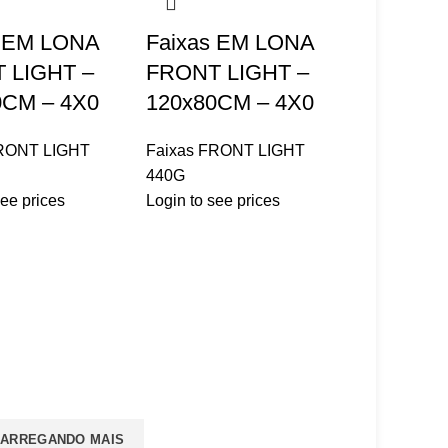
s EM LONA
Faixas EM LONA
 LIGHT –
FRONT LIGHT –
0CM – 4X0
120x80CM – 4X0
FRONT LIGHT
Faixas FRONT LIGHT
440G
see prices
Login to see prices
INE NOSSA NEWSLETTER
goria(s) para Receber Suas Newsletter
ARREGANDO MAIS
a