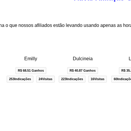
a o que nossos afiliados estão levando usando apenas as hor
Emilly
Dulcineia
L
R$ 68.51 Ganhos
R$ 40.87 Ganhos
R$ 35
253Indicações
24Visitas
223Indicações
16Visitas
60Indicaçõ