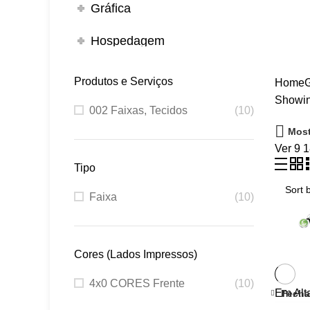
Gráfica
Hospedagem
Produtos e Serviços
Home
G
Showin
002 Faixas, Tecidos
(10)
Most
Ver
9
Tipo
Faixa
(10)
Cores (Lados Impressos)
4x0 CORES Frente
(10)
Contatos e Endereço
Em Alt
Fecha