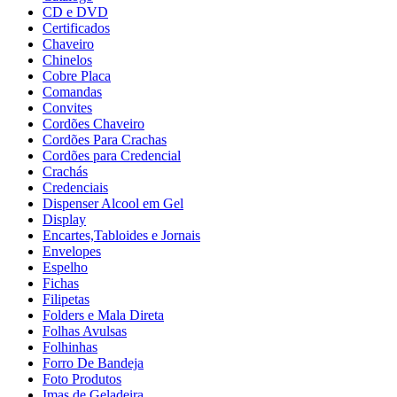
CD e DVD
Certificados
Chaveiro
Chinelos
Cobre Placa
Comandas
Convites
Cordões Chaveiro
Cordões Para Crachas
Cordões para Credencial
Crachás
Credenciais
Dispenser Alcool em Gel
Display
Encartes,Tabloides e Jornais
Envelopes
Espelho
Fichas
Filipetas
Folders e Mala Direta
Folhas Avulsas
Folhinhas
Forro De Bandeja
Foto Produtos
Imas de Geladeira