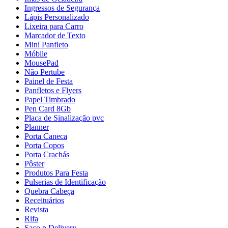
Ingressos de Segurança
Lápis Personalizado
Lixeira para Carro
Marcador de Texto
Mini Panfleto
Móbile
MousePad
Não Pertube
Painel de Festa
Panfletos e Flyers
Papel Timbrado
Pen Card 8Gb
Placa de Sinalização pvc
Planner
Porta Caneca
Porta Copos
Porta Crachás
Pôster
Produtos Para Festa
Pulserias de Identificação
Quebra Cabeça
Receituários
Revista
Rifa
Saco p Delivery