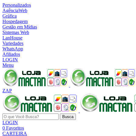
Personalizados
AgênciaWeb
Gráfica
Hospedagem
Gestão em Mídias
Sistemas Web
LanHouse
Variedades
WhatsApp
Afiliados
LOGIN
Menu
ZAP
Busca
LOGIN
0
Favoritos
CARTEIRA