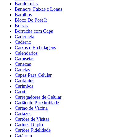
Bandeirolas
Banners, Faixas e Lonas
Baralhos
Bloco De Post It
Bolsas
Borracha com Capa
Caderneta
Caderno
Caixas e Embalagens
Calendarios
Camisetas
Canecas
Canetas
Capas Para Celular
Cardápios
Carimbos
Carnê
Carregadores de Celular
Cartão de Proximidade
Cartao de Vacina
Cartazes
Cartões de Visitas
Cartoes Duplo
Cartões Fidelidade
Catálogo