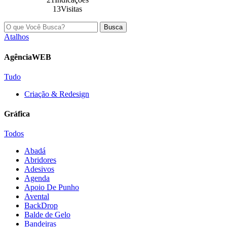
13Visitas
Busca
Atalhos
AgênciaWEB
Tudo
Criação & Redesign
Gráfica
Todos
Abadá
Abridores
Adesivos
Agenda
Apoio De Punho
Avental
BackDrop
Balde de Gelo
Bandeiras