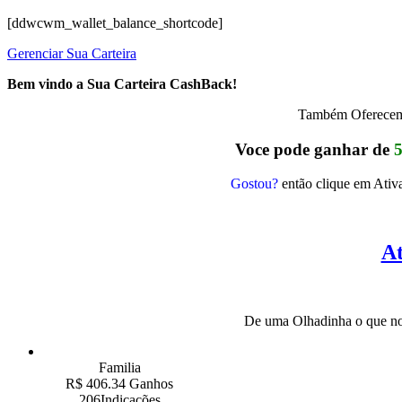
[ddwcwm_wallet_balance_shortcode]
Gerenciar Sua Carteira
Bem vindo a Sua Carteira CashBack!
Também Oferecemo
Voce pode ganhar de
Gostou?
então clique em Ativa
At
De uma Olhadinha o que nos
Familia
R$ 406.34 Ganhos
206Indicações