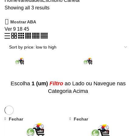
Home
Variedades
Escritório
Caneta
Showing all 3 results
Mostrar ABA
Ver
9
18
45
Escolha
1 (um)
Filtro
ao Lado ou Navegue nas
Categoria Acima
Fechar
Fechar