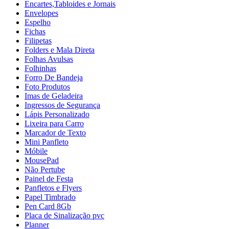
Encartes,Tabloides e Jornais
Envelopes
Espelho
Fichas
Filipetas
Folders e Mala Direta
Folhas Avulsas
Folhinhas
Forro De Bandeja
Foto Produtos
Imas de Geladeira
Ingressos de Segurança
Lápis Personalizado
Lixeira para Carro
Marcador de Texto
Mini Panfleto
Móbile
MousePad
Não Pertube
Painel de Festa
Panfletos e Flyers
Papel Timbrado
Pen Card 8Gb
Placa de Sinalização pvc
Planner