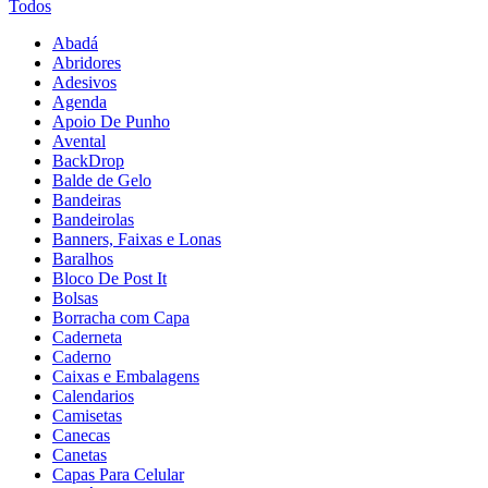
Todos
Abadá
Abridores
Adesivos
Agenda
Apoio De Punho
Avental
BackDrop
Balde de Gelo
Bandeiras
Bandeirolas
Banners, Faixas e Lonas
Baralhos
Bloco De Post It
Bolsas
Borracha com Capa
Caderneta
Caderno
Caixas e Embalagens
Calendarios
Camisetas
Canecas
Canetas
Capas Para Celular