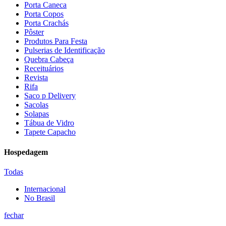
Porta Caneca
Porta Copos
Porta Crachás
Pôster
Produtos Para Festa
Pulserias de Identificação
Quebra Cabeça
Receituários
Revista
Rifa
Saco p Delivery
Sacolas
Solapas
Tábua de Vidro
Tapete Capacho
Hospedagem
Todas
Internacional
No Brasil
fechar