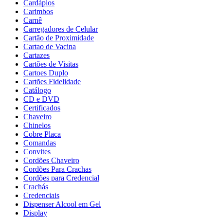
Cardápios
Carimbos
Carnê
Carregadores de Celular
Cartão de Proximidade
Cartao de Vacina
Cartazes
Cartões de Visitas
Cartoes Duplo
Cartões Fidelidade
Catálogo
CD e DVD
Certificados
Chaveiro
Chinelos
Cobre Placa
Comandas
Convites
Cordões Chaveiro
Cordões Para Crachas
Cordões para Credencial
Crachás
Credenciais
Dispenser Alcool em Gel
Display