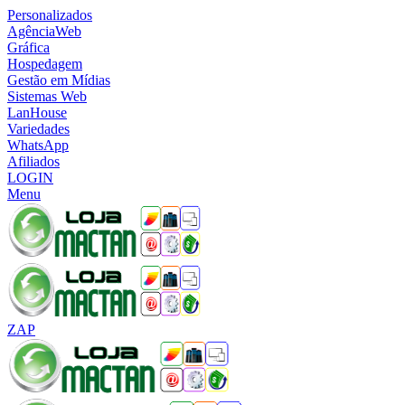
Personalizados
AgênciaWeb
Gráfica
Hospedagem
Gestão em Mídias
Sistemas Web
LanHouse
Variedades
WhatsApp
Afiliados
LOGIN
Menu
ZAP