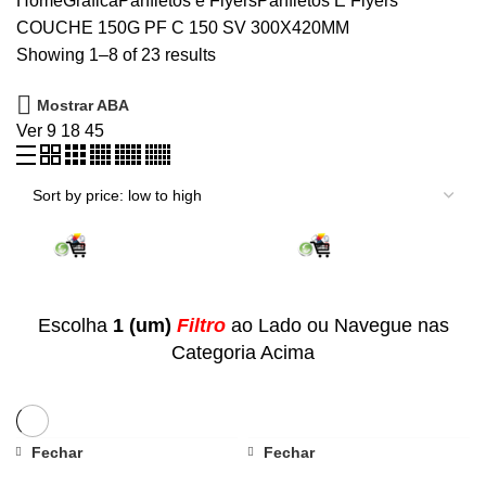
Home
Gráfica
Panfletos e Flyers
Panfletos E Flyers
COUCHE 150G
PF C 150 SV 300X420MM
Showing 1–8 of 23 results
Mostrar ABA
Ver
9
18
45
Escolha
1 (um)
Filtro
ao Lado ou Navegue nas
Categoria Acima
Fechar
Fechar