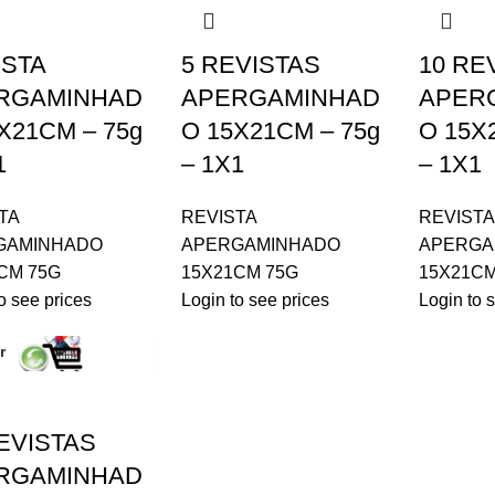
ISTA
5 REVISTAS
10 RE
RGAMINHAD
APERGAMINHAD
APER
X21CM – 75g
O 15X21CM – 75g
O 15X
1
– 1X1
– 1X1
TA
REVISTA
REVISTA
GAMINHADO
APERGAMINHADO
APERGA
CM 75G
15X21CM 75G
15X21CM
o see prices
Login to see prices
Login to 
r
EVISTAS
RGAMINHAD