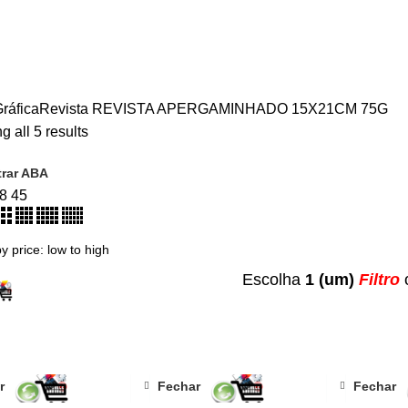
ráfica
Revista
REVISTA APERGAMINHADO 15X21CM 75G
 all 5 results
rar ABA
18
45
Escolha
1 (um)
Filtro
r
Fechar
Fechar