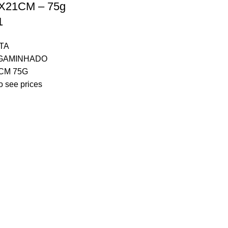
X21CM – 75g
1
TA
GAMINHADO
CM 75G
o see prices
ASS
Escolha uma(s) Cate
Grafica
Qual é Seu Nome? e Empres