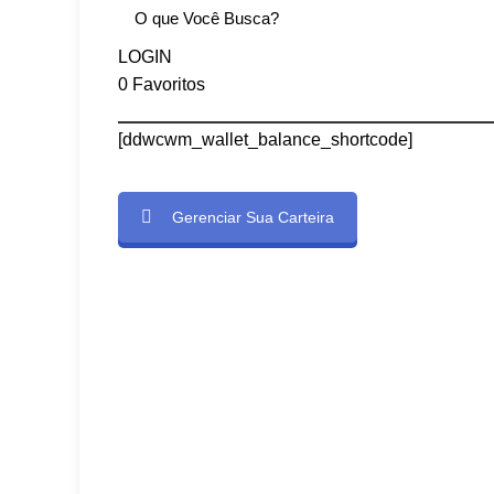
LOGIN
0
Favoritos
[ddwcwm_wallet_balance_shortcode]
Gerenciar Sua Carteira
e]