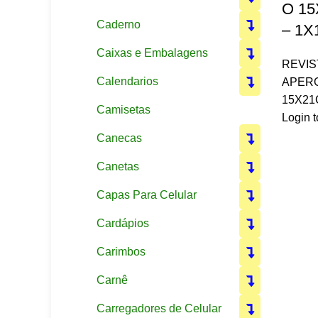
O 15
Caderno
– 1X
Caixas e Embalagens
REVIS
Calendarios
APER
15X21
Camisetas
Login t
Canecas
Canetas
Capas Para Celular
Cardápios
Carimbos
Carnê
Carregadores de Celular