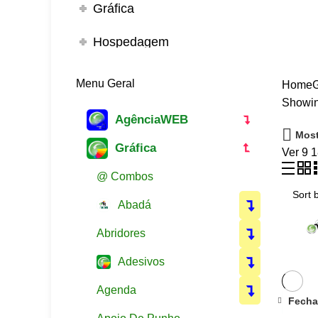
Gráfica
Hospedagem
Menu Geral
Home
G
Showing
AgênciaWEB
Most
Gráfica
Ver
9
@ Combos
Abadá
Abridores
Adesivos
Agenda
Contatos e Endereço
Fecha