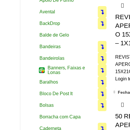
Apoio De Punho
Comercial
: (14) 3500 9588
Celular
:
(14) 9 97460571 (WhatsApp)
Avental
E-mail
:
contato@mactan.com.br
REV
CNPJ
: 20.013.883-0001/81
BackDrop
APE
O 15
Balde de Gelo
End
: Avenida botucatu, 510 -
(
VER ROTA
)
– 1X
Bandeiras
REVIS
Bandeirolas
APER
Banners, Faixas e
15X21
Lonas
Login t
Baralhos
Fecha
Bloco De Post It
Bolsas
50 R
Borracha com Capa
APE
Caderneta