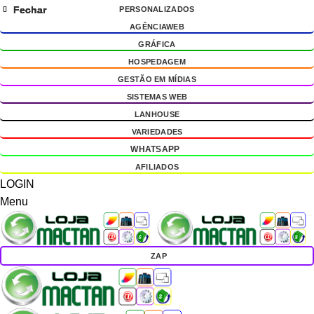
Fechar
Fechar
Fechar
Fechar
PERSONALIZADOS
g
AGÊNCIAWEB
GRÁFICA
HOSPEDAGEM
GESTÃO EM MÍDIAS
SISTEMAS WEB
LANHOUSE
VARIEDADES
WHATSAPP
AFILIADOS
LOGIN
Menu
ZAP