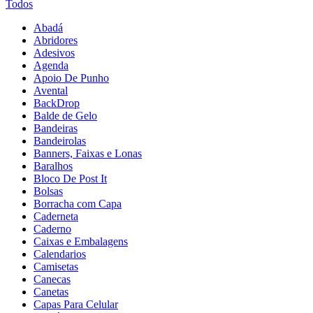
Todos
Abadá
Abridores
Adesivos
Agenda
Apoio De Punho
Avental
BackDrop
Balde de Gelo
Bandeiras
Bandeirolas
Banners, Faixas e Lonas
Baralhos
Bloco De Post It
Bolsas
Borracha com Capa
Caderneta
Caderno
Caixas e Embalagens
Calendarios
Camisetas
Canecas
Canetas
Capas Para Celular