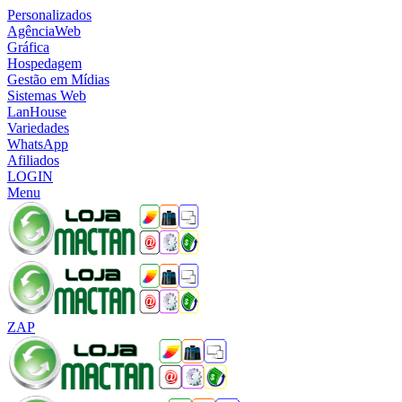
Personalizados
AgênciaWeb
Gráfica
Hospedagem
Gestão em Mídias
Sistemas Web
LanHouse
Variedades
WhatsApp
Afiliados
LOGIN
Menu
ZAP