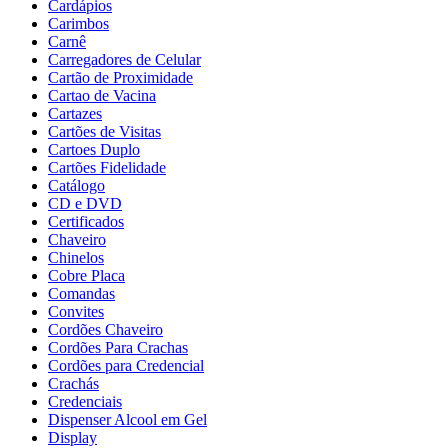
Cardápios
Carimbos
Carnê
Carregadores de Celular
Cartão de Proximidade
Cartao de Vacina
Cartazes
Cartões de Visitas
Cartoes Duplo
Cartões Fidelidade
Catálogo
CD e DVD
Certificados
Chaveiro
Chinelos
Cobre Placa
Comandas
Convites
Cordões Chaveiro
Cordões Para Crachas
Cordões para Credencial
Crachás
Credenciais
Dispenser Alcool em Gel
Display