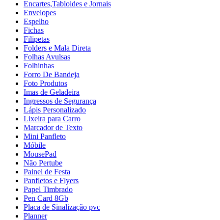
Encartes,Tabloides e Jornais
Envelopes
Espelho
Fichas
Filipetas
Folders e Mala Direta
Folhas Avulsas
Folhinhas
Forro De Bandeja
Foto Produtos
Imas de Geladeira
Ingressos de Segurança
Lápis Personalizado
Lixeira para Carro
Marcador de Texto
Mini Panfleto
Móbile
MousePad
Não Pertube
Painel de Festa
Panfletos e Flyers
Papel Timbrado
Pen Card 8Gb
Placa de Sinalização pvc
Planner