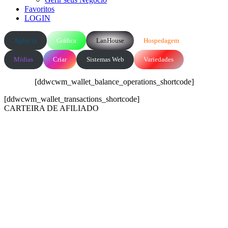
Favoritos
LOGIN
Agência
Gráfica
LanHouse
Hospedagem
Mídias
Criar
Sistemas Web
Variedades
[ddwcwm_wallet_balance_operations_shortcode]
[ddwcwm_wallet_transactions_shortcode]
CARTEIRA DE AFILIADO