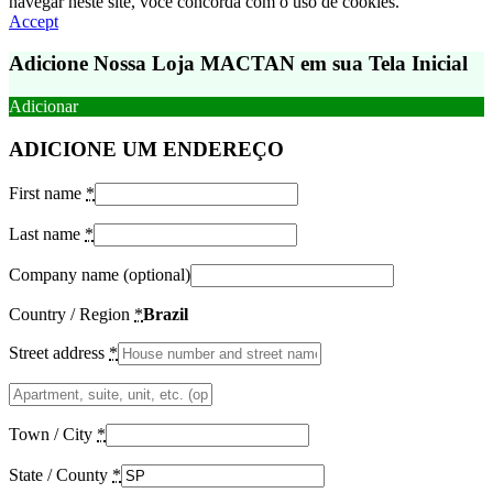
navegar neste site, você concorda com o uso de cookies.
Accept
Adicione Nossa Loja MACTAN em sua Tela Inicial
Adicionar
ADICIONE UM ENDEREÇO
First name
*
Last name
*
Company name
(optional)
Country / Region
*
Brazil
Street address
*
Apartment,
suite,
unit,
Town / City
*
etc.
(optional)
State / County
*