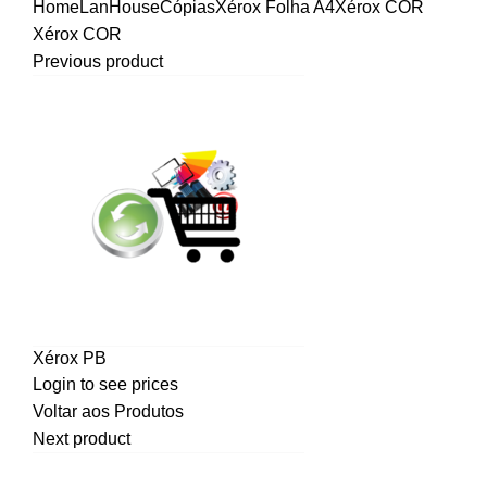
Home
LanHouse
Cópias
Xérox Folha A4
Xérox COR
Xérox COR
Previous product
Xérox PB
Login to see prices
Voltar aos Produtos
Next product