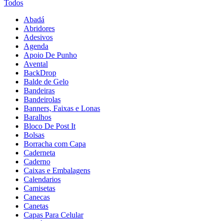
Todos
Abadá
Abridores
Adesivos
Agenda
Apoio De Punho
Avental
BackDrop
Balde de Gelo
Bandeiras
Bandeirolas
Banners, Faixas e Lonas
Baralhos
Bloco De Post It
Bolsas
Borracha com Capa
Caderneta
Caderno
Caixas e Embalagens
Calendarios
Camisetas
Canecas
Canetas
Capas Para Celular