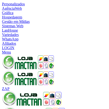
Personalizados
AgênciaWeb
Gráfica
Hospedagem
Gestão em Mídias
Sistemas Web
LanHouse
Variedades
WhatsApp
Afiliados
LOGIN
Menu
ZAP