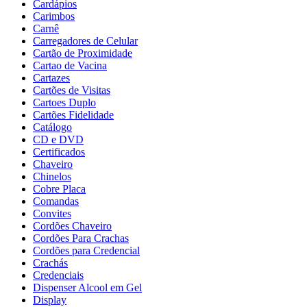
Cardápios
Carimbos
Carnê
Carregadores de Celular
Cartão de Proximidade
Cartao de Vacina
Cartazes
Cartões de Visitas
Cartoes Duplo
Cartões Fidelidade
Catálogo
CD e DVD
Certificados
Chaveiro
Chinelos
Cobre Placa
Comandas
Convites
Cordões Chaveiro
Cordões Para Crachas
Cordões para Credencial
Crachás
Credenciais
Dispenser Alcool em Gel
Display