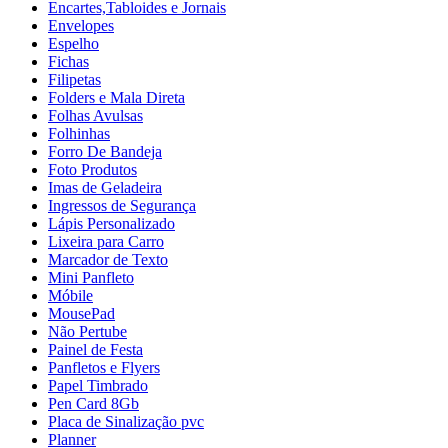
Encartes,Tabloides e Jornais
Envelopes
Espelho
Fichas
Filipetas
Folders e Mala Direta
Folhas Avulsas
Folhinhas
Forro De Bandeja
Foto Produtos
Imas de Geladeira
Ingressos de Segurança
Lápis Personalizado
Lixeira para Carro
Marcador de Texto
Mini Panfleto
Móbile
MousePad
Não Pertube
Painel de Festa
Panfletos e Flyers
Papel Timbrado
Pen Card 8Gb
Placa de Sinalização pvc
Planner