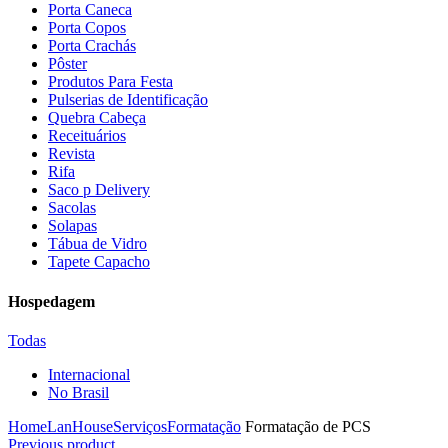
Porta Caneca
Porta Copos
Porta Crachás
Pôster
Produtos Para Festa
Pulserias de Identificação
Quebra Cabeça
Receituários
Revista
Rifa
Saco p Delivery
Sacolas
Solapas
Tábua de Vidro
Tapete Capacho
Hospedagem
Todas
Internacional
No Brasil
Home
LanHouse
Serviços
Formatação
Formatação de PCS
Previous product