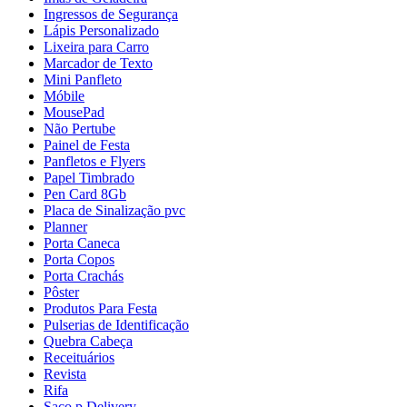
Ingressos de Segurança
Lápis Personalizado
Lixeira para Carro
Marcador de Texto
Mini Panfleto
Móbile
MousePad
Não Pertube
Painel de Festa
Panfletos e Flyers
Papel Timbrado
Pen Card 8Gb
Placa de Sinalização pvc
Planner
Porta Caneca
Porta Copos
Porta Crachás
Pôster
Produtos Para Festa
Pulserias de Identificação
Quebra Cabeça
Receituários
Revista
Rifa
Saco p Delivery