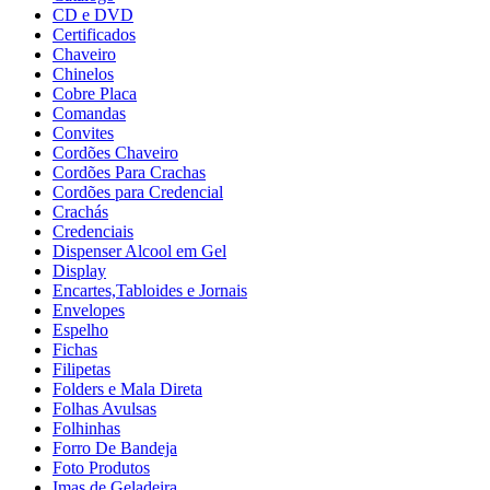
CD e DVD
Certificados
Chaveiro
Chinelos
Cobre Placa
Comandas
Convites
Cordões Chaveiro
Cordões Para Crachas
Cordões para Credencial
Crachás
Credenciais
Dispenser Alcool em Gel
Display
Encartes,Tabloides e Jornais
Envelopes
Espelho
Fichas
Filipetas
Folders e Mala Direta
Folhas Avulsas
Folhinhas
Forro De Bandeja
Foto Produtos
Imas de Geladeira