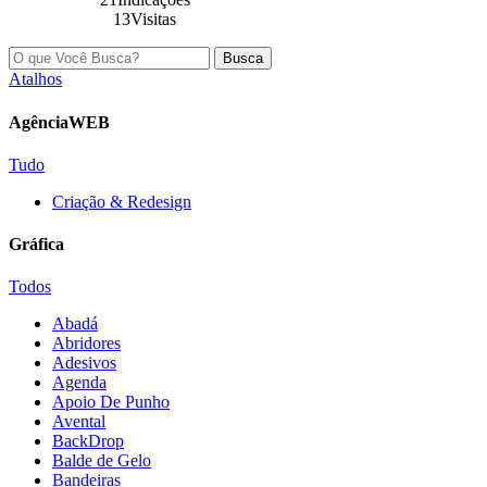
13Visitas
Busca
Atalhos
AgênciaWEB
Tudo
Criação & Redesign
Gráfica
Todos
Abadá
Abridores
Adesivos
Agenda
Apoio De Punho
Avental
BackDrop
Balde de Gelo
Bandeiras