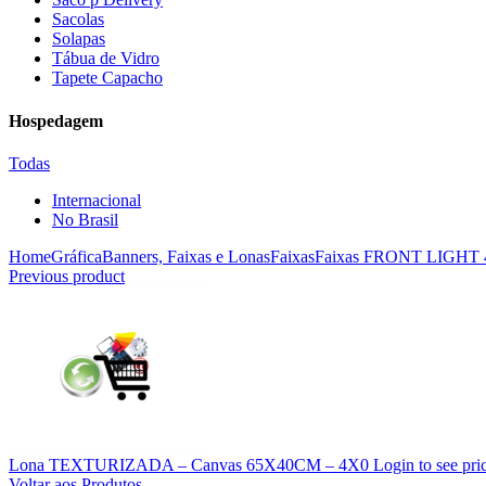
Sacolas
Solapas
Tábua de Vidro
Tapete Capacho
Hospedagem
Todas
Internacional
No Brasil
Home
Gráfica
Banners, Faixas e Lonas
Faixas
Faixas FRONT LIGHT
Previous product
Lona TEXTURIZADA – Canvas 65X40CM – 4X0
Login to see pri
Voltar aos Produtos