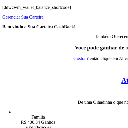
[ddwcwm_wallet_balance_shortcode]
Gerenciar Sua Carteira
Bem vindo a Sua Carteira CashBack!
Também Oferecemo
Voce pode ganhar de
Gostou?
então clique em Ativa
At
De uma Olhadinha o que nos
Familia
R$ 406.34 Ganhos
206Indicações