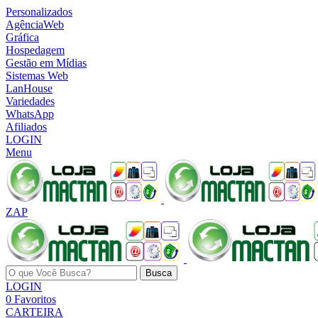
Personalizados
AgênciaWeb
Gráfica
Hospedagem
Gestão em Mídias
Sistemas Web
LanHouse
Variedades
WhatsApp
Afiliados
LOGIN
Menu
ZAP
Busca
LOGIN
0
Favoritos
CARTEIRA