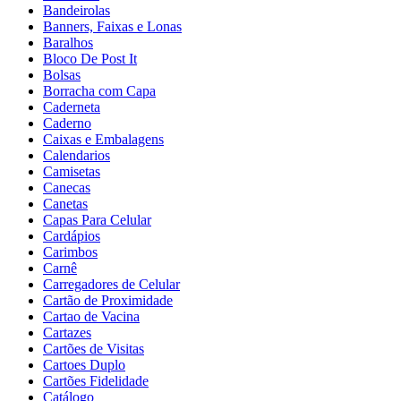
Bandeirolas
Banners, Faixas e Lonas
Baralhos
Bloco De Post It
Bolsas
Borracha com Capa
Caderneta
Caderno
Caixas e Embalagens
Calendarios
Camisetas
Canecas
Canetas
Capas Para Celular
Cardápios
Carimbos
Carnê
Carregadores de Celular
Cartão de Proximidade
Cartao de Vacina
Cartazes
Cartões de Visitas
Cartoes Duplo
Cartões Fidelidade
Catálogo