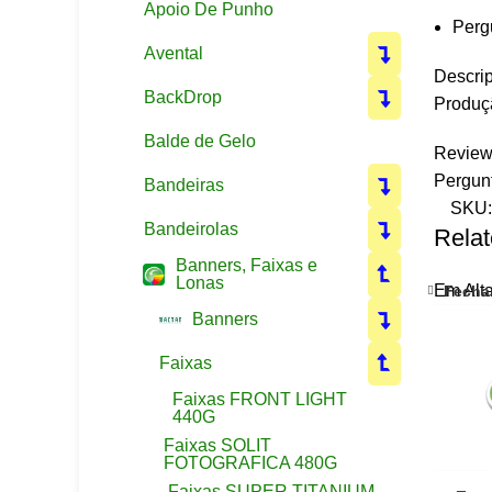
Apoio De Punho
Perg
Avental
Descrip
BackDrop
Produçã
Balde de Gelo
Review
Pergun
Bandeiras
SKU
Bandeirolas
Relat
Banners, Faixas e
Lonas
Em Alt
Fecha
Banners
Faixas
Faixas FRONT LIGHT
440G
Faixas SOLIT
FOTOGRAFICA 480G
Faixas SUPER TITANIUM