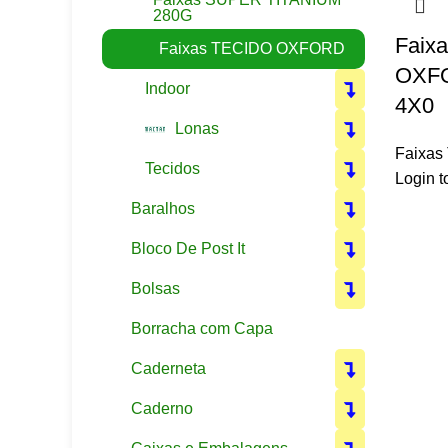
280G
Faix
Faixas TECIDO OXFORD
OXFO
Indoor
4X0
Lonas
Faixa
Tecidos
Login t
Baralhos
Bloco De Post It
Bolsas
Borracha com Capa
Caderneta
Caderno