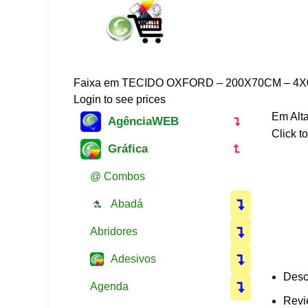
Faixa em TECIDO OXFORD – 200X70CM – 4X
Login to see prices
Em Alt
AgênciaWEB
Click t
Gráfica
@ Combos
Abadá
Abridores
Adesivos
Desc
Agenda
Revi