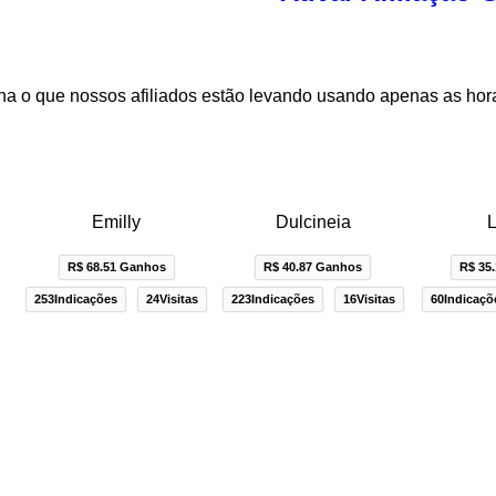
a o que nossos afiliados estão levando usando apenas as hor
Emilly
Dulcineia
L
R$ 68.51 Ganhos
R$ 40.87 Ganhos
R$ 35
253Indicações
24Visitas
223Indicações
16Visitas
60Indicaçõ