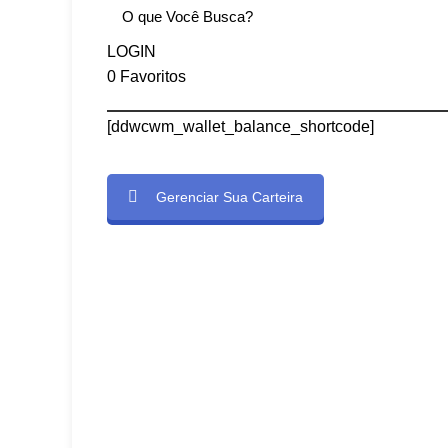
LOGIN
0
Favoritos
[ddwcwm_wallet_balance_shortcode]
Gerenciar Sua Carteira
e]