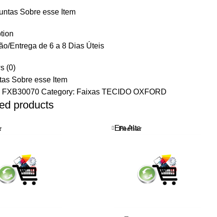
untas Sobre esse Item
tion
o/Entrega de 6 a 8 Dias Úteis
s (0)
tas Sobre esse Item
:
FXB30070
Category:
Faixas TECIDO OXFORD
ed products
a
Em Alta
r
Fechar