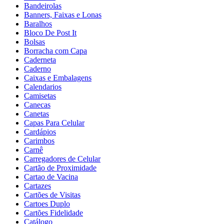
Bandeirolas
Banners, Faixas e Lonas
Baralhos
Bloco De Post It
Bolsas
Borracha com Capa
Caderneta
Caderno
Caixas e Embalagens
Calendarios
Camisetas
Canecas
Canetas
Capas Para Celular
Cardápios
Carimbos
Carnê
Carregadores de Celular
Cartão de Proximidade
Cartao de Vacina
Cartazes
Cartões de Visitas
Cartoes Duplo
Cartões Fidelidade
Catálogo