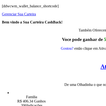
[ddwcwm_wallet_balance_shortcode]
Gerenciar Sua Carteira
Bem vindo a Sua Carteira CashBack!
Também Oferecemo
Voce pode ganhar de
Gostou?
então clique em Ativa
At
De uma Olhadinha o que nos
Familia
R$ 406.34 Ganhos
206Indicações