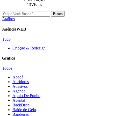
13Visitas
Busca
Atalhos
AgênciaWEB
Tudo
Criação & Redesign
Gráfica
Todos
Abadá
Abridores
Adesivos
Agenda
Apoio De Punho
Avental
BackDrop
Balde de Gelo
Bandeiras