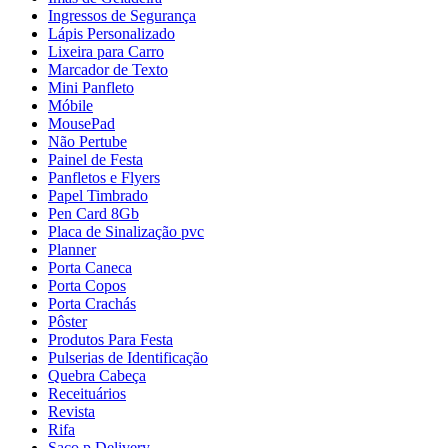
Ingressos de Segurança
Lápis Personalizado
Lixeira para Carro
Marcador de Texto
Mini Panfleto
Móbile
MousePad
Não Pertube
Painel de Festa
Panfletos e Flyers
Papel Timbrado
Pen Card 8Gb
Placa de Sinalização pvc
Planner
Porta Caneca
Porta Copos
Porta Crachás
Pôster
Produtos Para Festa
Pulserias de Identificação
Quebra Cabeça
Receituários
Revista
Rifa
Saco p Delivery