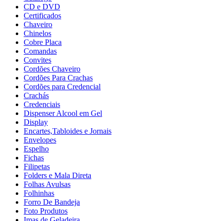
CD e DVD
Certificados
Chaveiro
Chinelos
Cobre Placa
Comandas
Convites
Cordões Chaveiro
Cordões Para Crachas
Cordões para Credencial
Crachás
Credenciais
Dispenser Alcool em Gel
Display
Encartes,Tabloides e Jornais
Envelopes
Espelho
Fichas
Filipetas
Folders e Mala Direta
Folhas Avulsas
Folhinhas
Forro De Bandeja
Foto Produtos
Imas de Geladeira