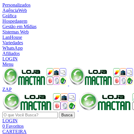
Personalizados
AgênciaWeb
Gráfica
Hospedagem
Gestão em Mídias
Sistemas Web
LanHouse
Variedades
WhatsApp
Afiliados
LOGIN
Menu
ZAP
Busca
LOGIN
0
Favoritos
CARTEIRA