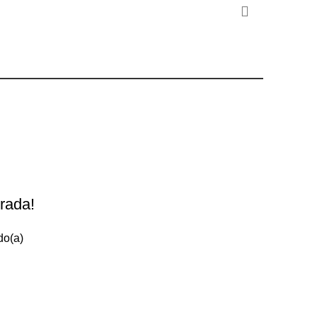
rada!
do(a)