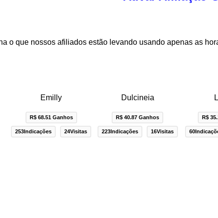
a o que nossos afiliados estão levando usando apenas as hor
Emilly
Dulcineia
L
R$ 68.51 Ganhos
R$ 40.87 Ganhos
R$ 35
253Indicações
24Visitas
223Indicações
16Visitas
60Indicaçõ