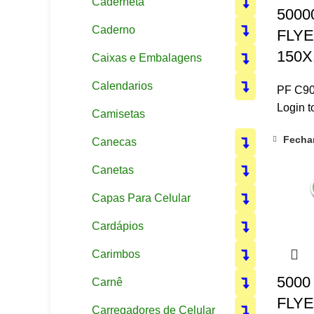
Caderneta
5000
Caderno
FLYE
150X
Caixas e Embalagens
Calendarios
PF C9
Login t
Camisetas
Fecha
Canecas
Canetas
Capas Para Celular
Cardápios
Carimbos
5000
Carnê
FLYE
Carregadores de Celular