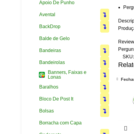
Apoio De Punho
Perg
Avental
Descrip
BackDrop
Produçã
Balde de Gelo
Review
Pergun
Bandeiras
SKU
Bandeirolas
Relat
Banners, Faixas e
Lonas
Fecha
Baralhos
Bloco De Post It
Bolsas
Borracha com Capa