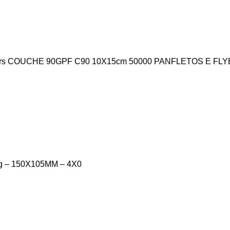
yers COUCHE 90G
PF C90 10X15cm
50000 PANFLETOS E FLY
 – 150X105MM – 4X0