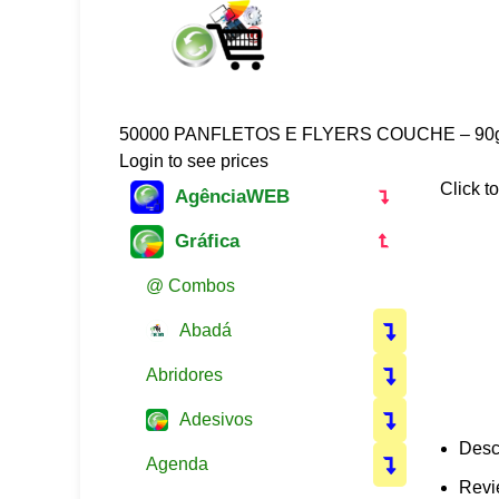
50000 PANFLETOS E FLYERS COUCHE – 90g
Login to see prices
Click t
AgênciaWEB
Gráfica
@ Combos
Abadá
Abridores
Adesivos
Desc
Agenda
Revi