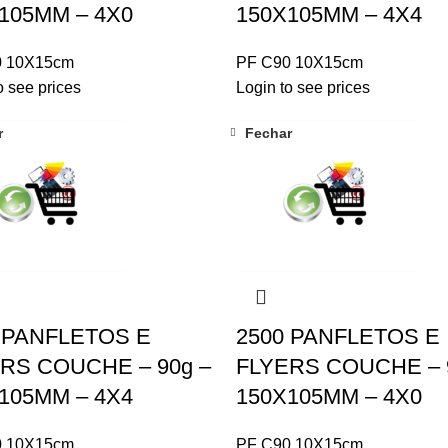
105MM – 4X0
150X105MM – 4X4
0 10X15cm
PF C90 10X15cm
o see prices
Login to see prices
r
Fechar
 PANFLETOS E
2500 PANFLETOS E
RS COUCHE – 90g –
FLYERS COUCHE – 
105MM – 4X4
150X105MM – 4X0
0 10X15cm
PF C90 10X15cm