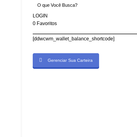
LOGIN
0
Favoritos
[ddwcwm_wallet_balance_shortcode]
Gerenciar Sua Carteira
e]