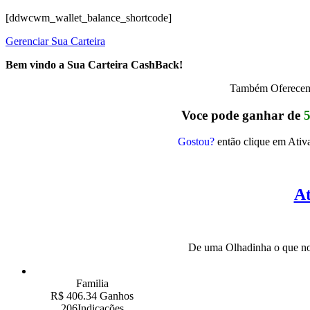
[ddwcwm_wallet_balance_shortcode]
Gerenciar Sua Carteira
Bem vindo a Sua Carteira CashBack!
Também Oferecemo
Voce pode ganhar de
Gostou?
então clique em Ativa
At
De uma Olhadinha o que nos
Familia
R$ 406.34 Ganhos
206Indicações