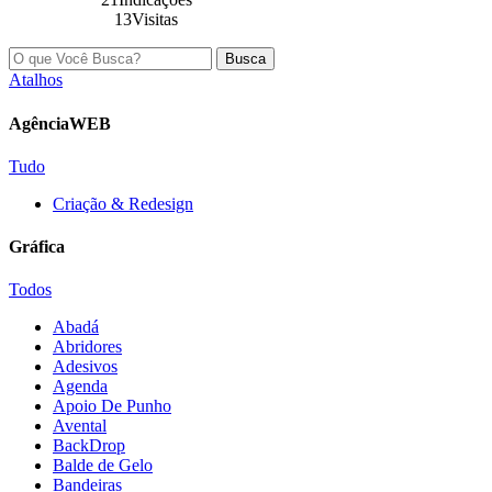
13Visitas
Busca
Atalhos
AgênciaWEB
Tudo
Criação & Redesign
Gráfica
Todos
Abadá
Abridores
Adesivos
Agenda
Apoio De Punho
Avental
BackDrop
Balde de Gelo
Bandeiras