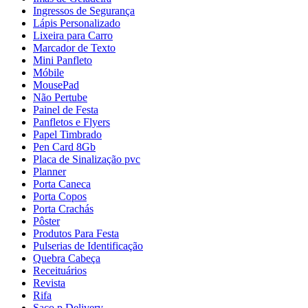
Ingressos de Segurança
Lápis Personalizado
Lixeira para Carro
Marcador de Texto
Mini Panfleto
Móbile
MousePad
Não Pertube
Painel de Festa
Panfletos e Flyers
Papel Timbrado
Pen Card 8Gb
Placa de Sinalização pvc
Planner
Porta Caneca
Porta Copos
Porta Crachás
Pôster
Produtos Para Festa
Pulserias de Identificação
Quebra Cabeça
Receituários
Revista
Rifa
Saco p Delivery