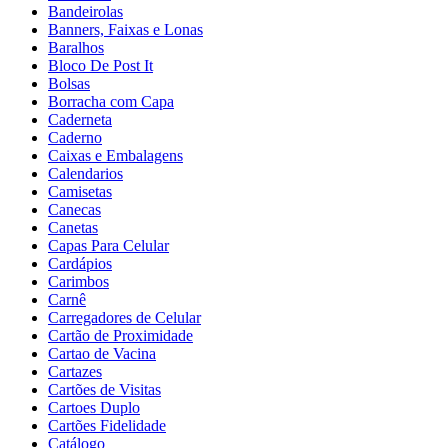
Bandeirolas
Banners, Faixas e Lonas
Baralhos
Bloco De Post It
Bolsas
Borracha com Capa
Caderneta
Caderno
Caixas e Embalagens
Calendarios
Camisetas
Canecas
Canetas
Capas Para Celular
Cardápios
Carimbos
Carnê
Carregadores de Celular
Cartão de Proximidade
Cartao de Vacina
Cartazes
Cartões de Visitas
Cartoes Duplo
Cartões Fidelidade
Catálogo