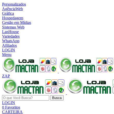
Personalizados
AgênciaWeb
Gráfica
Hospedagem
Gestão em Mídias
Sistemas Web
LanHouse
Variedades
WhatsApp
Afiliados
LOGIN
Menu
ZAP
Busca
LOGIN
0
Favoritos
CARTEIRA