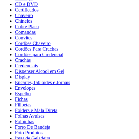
CD e DVD
Certificados
Chaveiro
Chinelos
Cobre Placa
Comandas
Convites
Cordões Chaveiro
Cordões Para Crachas
Cordões para Credencial
Crachás
Credenciais
Dispenser Alcool em Gel
Display
Encartes,Tabloides e Jornais
Envelopes
Espelho
Fichas
Filipetas
Folders e Mala Direta
Folhas Avulsas
Folhinhas
Forro De Bandeja
Foto Produtos
Imas de Geladeira