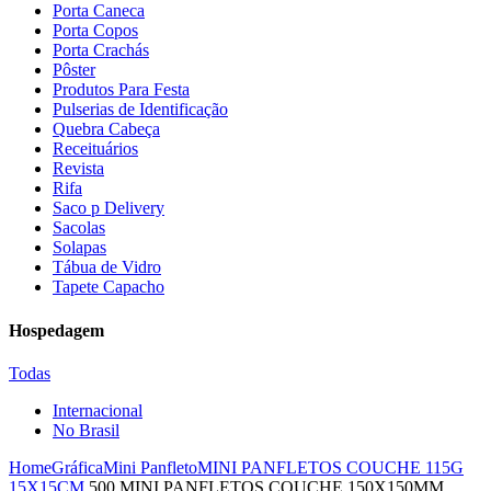
Porta Caneca
Porta Copos
Porta Crachás
Pôster
Produtos Para Festa
Pulserias de Identificação
Quebra Cabeça
Receituários
Revista
Rifa
Saco p Delivery
Sacolas
Solapas
Tábua de Vidro
Tapete Capacho
Hospedagem
Todas
Internacional
No Brasil
Home
Gráfica
Mini Panfleto
MINI PANFLETOS COUCHE 115G
15X15CM
500 MINI PANFLETOS COUCHE 150X150MM