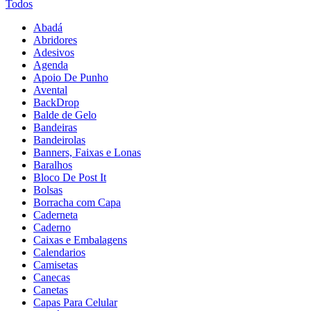
Todos
Abadá
Abridores
Adesivos
Agenda
Apoio De Punho
Avental
BackDrop
Balde de Gelo
Bandeiras
Bandeirolas
Banners, Faixas e Lonas
Baralhos
Bloco De Post It
Bolsas
Borracha com Capa
Caderneta
Caderno
Caixas e Embalagens
Calendarios
Camisetas
Canecas
Canetas
Capas Para Celular