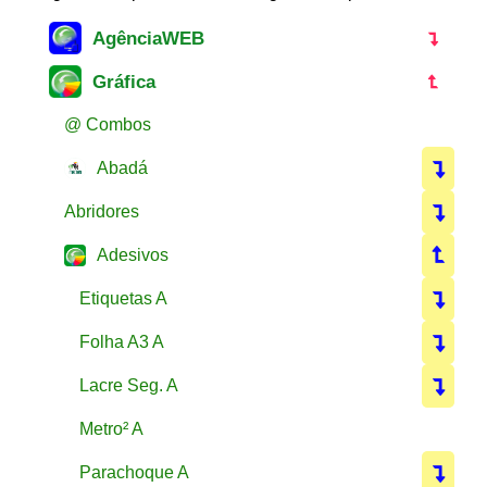
AgênciaWEB
Gráfica
@ Combos
Abadá
Abridores
Adesivos
Etiquetas A
Folha A3 A
Lacre Seg. A
Metro² A
Parachoque A