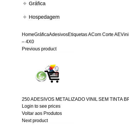
Gráfica
Hospedagem
Home
Gráfica
Adesivos
Etiquetas A
Com Corte AE
Vin
– 4X0
Previous product
250 ADESIVOS METALIZADO VINIL SEM TINTA BR
Login to see prices
Voltar aos Produtos
Next product