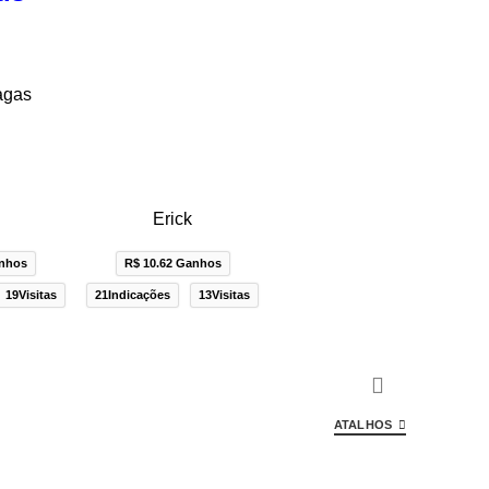
agas
n
Erick
anhos
R$ 10.62 Ganhos
19Visitas
21Indicações
13Visitas
ATALHOS