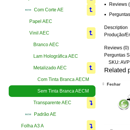
Reviews (
Com Corte AE
Perguntas
Papel AEC
Description
Vinil AEC
Produção/En
Branco AEC
Reviews (0)
Perguntas S
Lam Holográfica AEC
SKU:
AVP
Metalizado AEC
Related 
Com Tinta Branca AECM
Fechar
Sem Tinta Branca AECM
Transparente AEC
Padrão AE
Folha A3 A