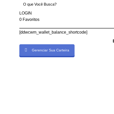
LOGIN
0
Favoritos
[ddwcwm_wallet_balance_shortcode]
Gerenciar Sua Carteira
e]