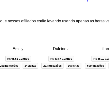
que nossos afiliados estão levando usando apenas as horas v
Emilly
Dulcineia
Lilia
R$ 68.51 Ganhos
R$ 40.87 Ganhos
R$ 35.10 G
253Indicações
24Visitas
223Indicações
16Visitas
60Indicações