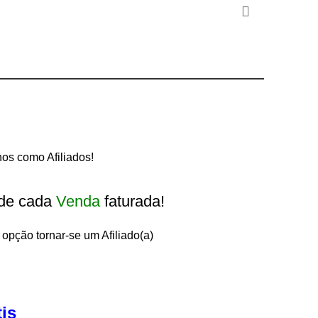
s como Afiliados!
de cada
Venda
faturada!
 opção tornar-se um Afiliado(a)
tis