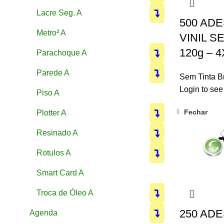
Lacre Seg. A
500 AD
Metro² A
VINIL S
120g – 4
Parachoque A
Parede A
Sem Tinta 
Login to see
Piso A
Fechar
Plotter A
Resinado A
Rotulos A
Smart Card A
Troca de Óleo A
250 AD
Agenda