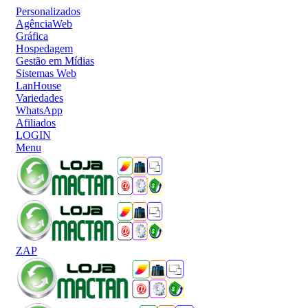
Personalizados
AgênciaWeb
Gráfica
Hospedagem
Gestão em Mídias
Sistemas Web
LanHouse
Variedades
WhatsApp
Afiliados
LOGIN
Menu
ZAP