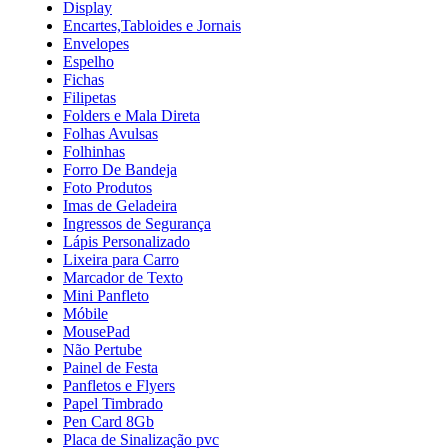
Display
Encartes,Tabloides e Jornais
Envelopes
Espelho
Fichas
Filipetas
Folders e Mala Direta
Folhas Avulsas
Folhinhas
Forro De Bandeja
Foto Produtos
Imas de Geladeira
Ingressos de Segurança
Lápis Personalizado
Lixeira para Carro
Marcador de Texto
Mini Panfleto
Móbile
MousePad
Não Pertube
Painel de Festa
Panfletos e Flyers
Papel Timbrado
Pen Card 8Gb
Placa de Sinalização pvc