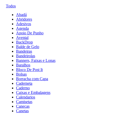
Todos
Abadá
Abridores
Adesivos
Agenda
Apoio De Punho
Avental
BackDrop
Balde de Gelo
Bandeiras
Bandeirolas
Banners, Faixas e Lonas
Baralhos
Bloco De Post It
Bolsas
Borracha com Capa
Caderneta
Caderno
Caixas e Embalagens
Calendarios
Camisetas
Canecas
Canetas