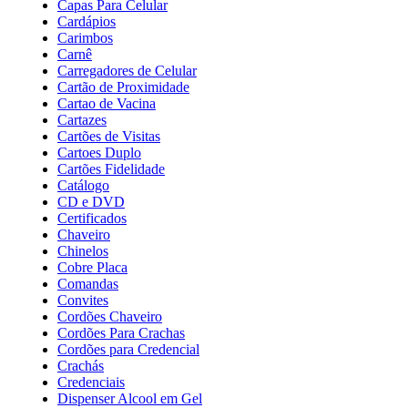
Capas Para Celular
Cardápios
Carimbos
Carnê
Carregadores de Celular
Cartão de Proximidade
Cartao de Vacina
Cartazes
Cartões de Visitas
Cartoes Duplo
Cartões Fidelidade
Catálogo
CD e DVD
Certificados
Chaveiro
Chinelos
Cobre Placa
Comandas
Convites
Cordões Chaveiro
Cordões Para Crachas
Cordões para Credencial
Crachás
Credenciais
Dispenser Alcool em Gel