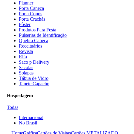
Planner
Porta Caneca
Porta Copos
Porta Crachás
Pôster
Produtos Para Festa
Pulserias de Identificação
Quebra Cabeça
Receituários
Revista
Rifa
Saco p Delivery
Sacolas
Solapas
Tábua de Vidro
Tapete Capacho
Hospedagem
Todas
Internacional
No Brasil
Home
Gráfica
Cartões de Visitas
Cartões METALIZADO