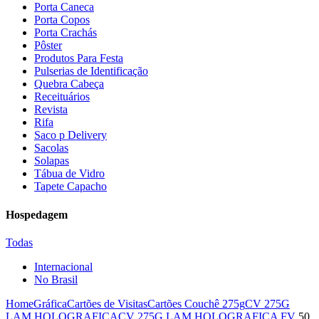
Porta Caneca
Porta Copos
Porta Crachás
Pôster
Produtos Para Festa
Pulserias de Identificação
Quebra Cabeça
Receituários
Revista
Rifa
Saco p Delivery
Sacolas
Solapas
Tábua de Vidro
Tapete Capacho
Hospedagem
Todas
Internacional
No Brasil
Home
Gráfica
Cartões de Visitas
Cartões Couchê 275g
CV 275G
LAM HOLOGRAFICA
CV 275G LAM HOLOGRAFICA FV
50