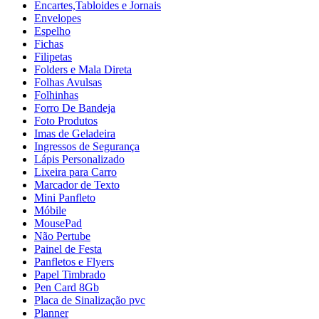
Encartes,Tabloides e Jornais
Envelopes
Espelho
Fichas
Filipetas
Folders e Mala Direta
Folhas Avulsas
Folhinhas
Forro De Bandeja
Foto Produtos
Imas de Geladeira
Ingressos de Segurança
Lápis Personalizado
Lixeira para Carro
Marcador de Texto
Mini Panfleto
Móbile
MousePad
Não Pertube
Painel de Festa
Panfletos e Flyers
Papel Timbrado
Pen Card 8Gb
Placa de Sinalização pvc
Planner