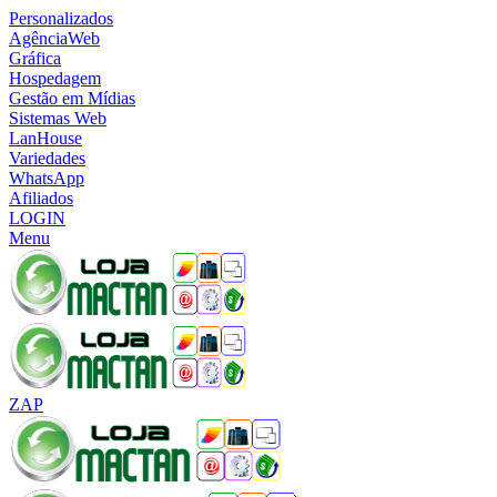
Personalizados
AgênciaWeb
Gráfica
Hospedagem
Gestão em Mídias
Sistemas Web
LanHouse
Variedades
WhatsApp
Afiliados
LOGIN
Menu
ZAP