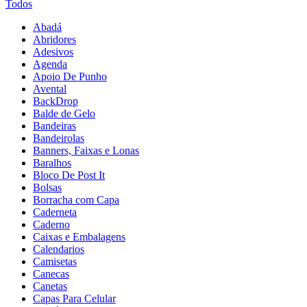
Todos
Abadá
Abridores
Adesivos
Agenda
Apoio De Punho
Avental
BackDrop
Balde de Gelo
Bandeiras
Bandeirolas
Banners, Faixas e Lonas
Baralhos
Bloco De Post It
Bolsas
Borracha com Capa
Caderneta
Caderno
Caixas e Embalagens
Calendarios
Camisetas
Canecas
Canetas
Capas Para Celular