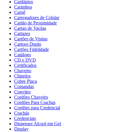
Cardápios
Carimbos
Carnê
Carregadores de Celular
Cartão de Proximidade
Cartao de Vacina
Cartazes
Cartões de Visitas
Cartoes Duplo
Cartões Fidelidade
Catálogo
CD e DVD
Certificados
Chaveiro
Chinelos
Cobre Placa
Comandas
Convites
Cordões Chaveiro
Cordões Para Crachas
Cordões para Credencial
Crachás
Credenciais
Dispenser Alcool em Gel
Display