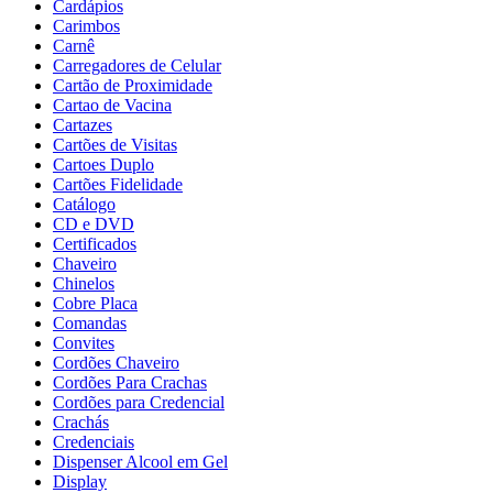
Cardápios
Carimbos
Carnê
Carregadores de Celular
Cartão de Proximidade
Cartao de Vacina
Cartazes
Cartões de Visitas
Cartoes Duplo
Cartões Fidelidade
Catálogo
CD e DVD
Certificados
Chaveiro
Chinelos
Cobre Placa
Comandas
Convites
Cordões Chaveiro
Cordões Para Crachas
Cordões para Credencial
Crachás
Credenciais
Dispenser Alcool em Gel
Display