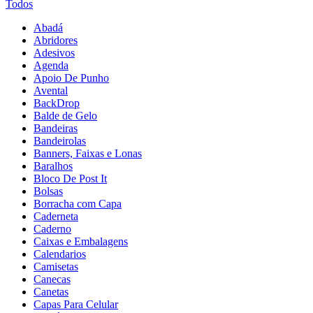
Todos
Abadá
Abridores
Adesivos
Agenda
Apoio De Punho
Avental
BackDrop
Balde de Gelo
Bandeiras
Bandeirolas
Banners, Faixas e Lonas
Baralhos
Bloco De Post It
Bolsas
Borracha com Capa
Caderneta
Caderno
Caixas e Embalagens
Calendarios
Camisetas
Canecas
Canetas
Capas Para Celular