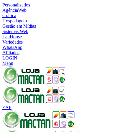
Personalizados
AgênciaWeb
Gráfica
Hospedagem
Gestão em Mídias
Sistemas Web
LanHouse
Variedades
WhatsApp
Afiliados
LOGIN
Menu
ZAP