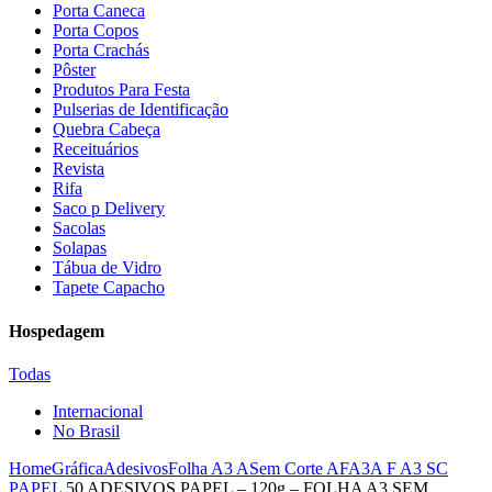
Porta Caneca
Porta Copos
Porta Crachás
Pôster
Produtos Para Festa
Pulserias de Identificação
Quebra Cabeça
Receituários
Revista
Rifa
Saco p Delivery
Sacolas
Solapas
Tábua de Vidro
Tapete Capacho
Hospedagem
Todas
Internacional
No Brasil
Home
Gráfica
Adesivos
Folha A3 A
Sem Corte AFA3
A F A3 SC
PAPEL
50 ADESIVOS PAPEL – 120g – FOLHA A3 SEM