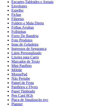
Encartes,Tabloides e Jornais
Envelopes
Espelho
Fichas
Filipetas
Folders e Mala Direta
Folhas Avulsas
Folhinhas
Forro De Bandeja
Foto Produtos
Imas de Geladeira
Ingressos de Segurança
Lápis Personalizado
Lixeira para Carro
Marcador de Texto
Mini Panfleto
Móbile
MousePad
Não Pertube
Painel de Festa
Panfletos e Flyers
Papel Timbrado
Pen Card 8Gb
Placa de Sinalização pvc
Planner