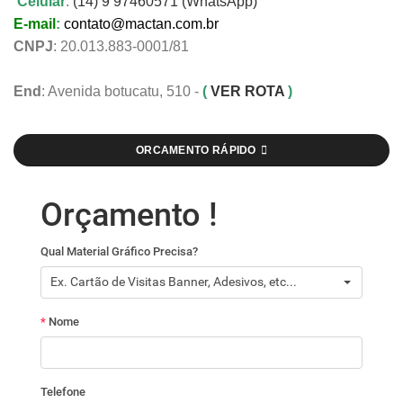
Celular
:
(14) 9 97460571 (WhatsApp)
E-mail
:
contato@mactan.com.br
CNPJ
: 20.013.883-0001/81
End
: Avenida botucatu, 510 -
(
VER ROTA
)
ORCAMENTO RÁPIDO