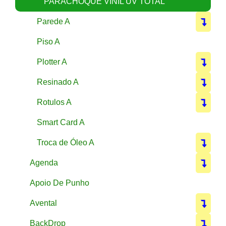
PARACHOQUE VINIL UV TOTAL
Parede A
Piso A
Plotter A
Resinado A
Rotulos A
Smart Card A
Troca de Óleo A
Agenda
Apoio De Punho
Avental
BackDrop