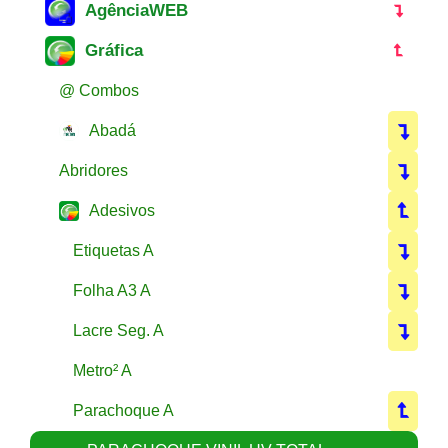
AgênciaWEB
Gráfica
@ Combos
Abadá
Abridores
Adesivos
Etiquetas A
Folha A3 A
Lacre Seg. A
Metro² A
Parachoque A