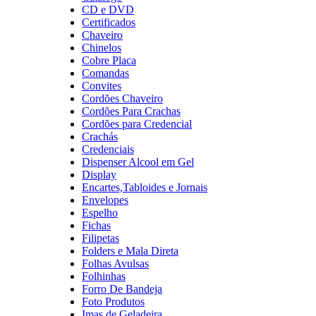
CD e DVD
Certificados
Chaveiro
Chinelos
Cobre Placa
Comandas
Convites
Cordões Chaveiro
Cordões Para Crachas
Cordões para Credencial
Crachás
Credenciais
Dispenser Alcool em Gel
Display
Encartes,Tabloides e Jornais
Envelopes
Espelho
Fichas
Filipetas
Folders e Mala Direta
Folhas Avulsas
Folhinhas
Forro De Bandeja
Foto Produtos
Imas de Geladeira