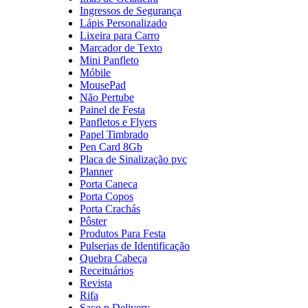
Ingressos de Segurança
Lápis Personalizado
Lixeira para Carro
Marcador de Texto
Mini Panfleto
Móbile
MousePad
Não Pertube
Painel de Festa
Panfletos e Flyers
Papel Timbrado
Pen Card 8Gb
Placa de Sinalização pvc
Planner
Porta Caneca
Porta Copos
Porta Crachás
Pôster
Produtos Para Festa
Pulserias de Identificação
Quebra Cabeça
Receituários
Revista
Rifa
Saco p Delivery