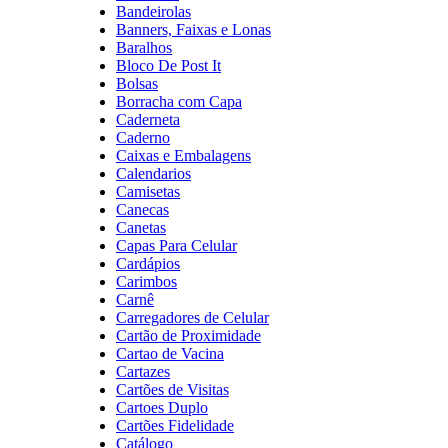
Bandeirolas
Banners, Faixas e Lonas
Baralhos
Bloco De Post It
Bolsas
Borracha com Capa
Caderneta
Caderno
Caixas e Embalagens
Calendarios
Camisetas
Canecas
Canetas
Capas Para Celular
Cardápios
Carimbos
Carnê
Carregadores de Celular
Cartão de Proximidade
Cartao de Vacina
Cartazes
Cartões de Visitas
Cartoes Duplo
Cartões Fidelidade
Catálogo