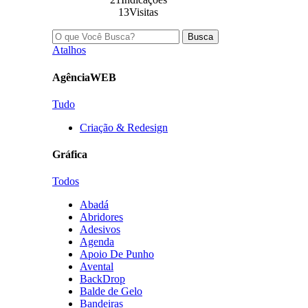
13Visitas
Busca
Atalhos
AgênciaWEB
Tudo
Criação & Redesign
Gráfica
Todos
Abadá
Abridores
Adesivos
Agenda
Apoio De Punho
Avental
BackDrop
Balde de Gelo
Bandeiras