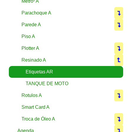
Metro² A
Parachoque A
Parede A
Piso A
Plotter A
Resinado A
Etiquetas AR
TANQUE DE MOTO
Rotulos A
Smart Card A
Troca de Óleo A
Agenda