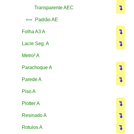
Transparente AEC
Padrão AE
Folha A3 A
Lacre Seg. A
Metro² A
Parachoque A
Parede A
Piso A
Plotter A
Resinado A
Rotulos A