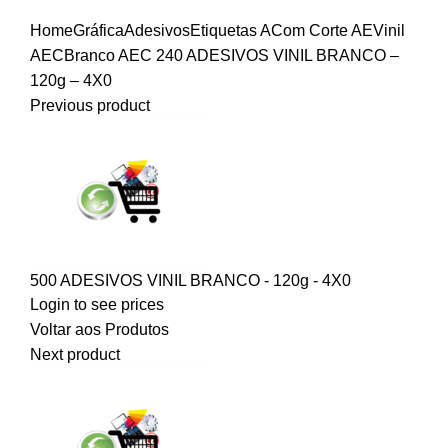
Home
Gráfica
Adesivos
Etiquetas A
Com Corte AE
Vinil
AEC
Branco AEC
240 ADESIVOS VINIL BRANCO –
120g – 4X0
Previous product
500 ADESIVOS VINIL BRANCO - 120g - 4X0
Login to see prices
Voltar aos Produtos
Next product