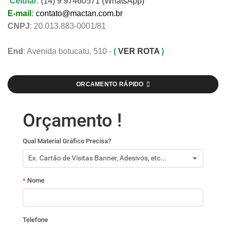
Celular
:
(14) 9 97460571 (WhatsApp)
E-mail
:
contato@mactan.com.br
CNPJ
: 20.013.883-0001/81
End
: Avenida botucatu, 510 -
(
VER ROTA
)
ORCAMENTO RÁPIDO