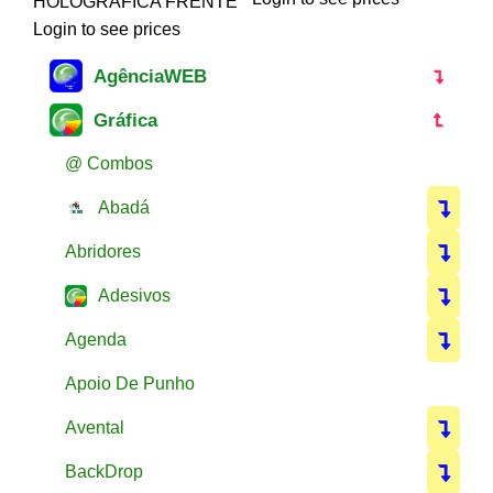
HOLOGRAFICA FRENTE
Login to see prices
AgênciaWEB
Gráfica
@ Combos
Abadá
Abridores
Adesivos
Agenda
Apoio De Punho
Avental
BackDrop