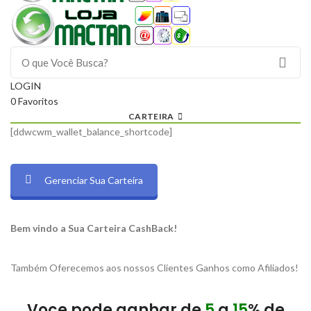
LOGIN
0
Favoritos
CARTEIRA
[ddwcwm_wallet_balance_shortcode]
Gerenciar Sua Carteira
Bem vindo a Sua Carteira CashBack!
e]
Também Oferecemos aos nossos Clientes Ganhos como Afiliados!
Voce pode ganhar de
5
a
15
% de