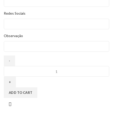
Redes Sociais
Observação
200
PANFLETOS
E
FLYERS
COUCHE
ADD TO CART
-
90g
–
150X200MM