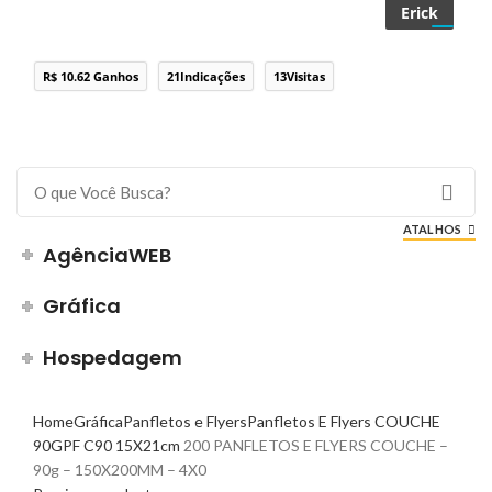
Erick
R$ 10.62 Ganhos
21Indicações
13Visitas
ATALHOS
AgênciaWEB
Gráfica
Hospedagem
Home
Gráfica
Panfletos e Flyers
Panfletos E Flyers COUCHE
90G
PF C90 15X21cm
200 PANFLETOS E FLYERS COUCHE –
90g – 150X200MM – 4X0