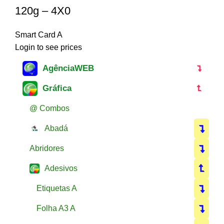
120g – 4X0
Smart Card A
Login to see prices
AgênciaWEB
Gráfica
@ Combos
Abadá
Abridores
Adesivos
Etiquetas A
Folha A3 A