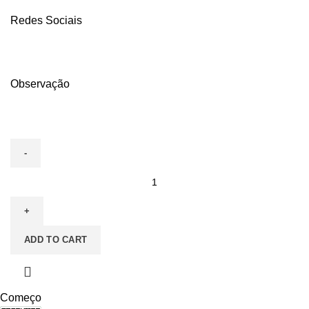
Redes Sociais
Observação
120
ADESIVOS
SMART
CARD
ADD TO CART
VINIL
BRANCO
-
120g
Começo