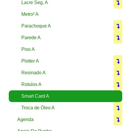
Lacre Seg. A
Metro² A
Parachoque A
Parede A
Piso A
Plotter A
Resinado A
Rotulos A
Smart Card A
Troca de Óleo A
Agenda