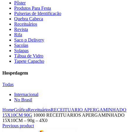
Pôster
Produtos Para Festa
Pulserias de Identificação
Quebra Cabeça
Receituários
Revista
Rifa
Saco p Delivery
Sacolas
Solapas
Tábua de Vidro
Tapete Capacho
Hospedagem
Todas
Internacional
No Brasil
Home
Gráfica
Receituários
RECEITUARIO APERGAMINHADO
15X10CM 90G
10000 RECEITUARIOS APERGAMINHADO
15X10CM – 90g – 4X0
Previous product