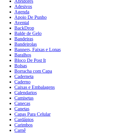
Abridores
Adesivos
Agenda
Apoio De Punho
Avental
BackDrop
Balde de Gelo
Bandeiras
Bandeirolas
Banners, Faixas e Lonas
Baralhos
Bloco De Post It
Bolsas
Borracha com Capa
Caderneta
Caderno
Caixas e Embalagens
Calendarios
Camisetas
Canecas
Canetas
Capas Para Celular
Cardápios
Carimbos
Carnê