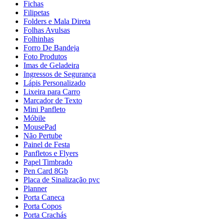
Fichas
Filipetas
Folders e Mala Direta
Folhas Avulsas
Folhinhas
Forro De Bandeja
Foto Produtos
Imas de Geladeira
Ingressos de Segurança
Lápis Personalizado
Lixeira para Carro
Marcador de Texto
Mini Panfleto
Móbile
MousePad
Não Pertube
Painel de Festa
Panfletos e Flyers
Papel Timbrado
Pen Card 8Gb
Placa de Sinalização pvc
Planner
Porta Caneca
Porta Copos
Porta Crachás