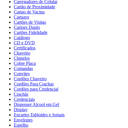
Carregadores de Celular
Cartão de Proximidade
Cartao de Vacina
Cartazes
Cartões de Visitas
Cartoes Duplo
Cartões Fidelidade
Catálogo
CD e DVD
Certificados
Chaveiro
Chinelos
Cobre Placa
Comandas
Convites
Cordões Chaveiro
Cordões Para Crachas
Cordões para Credencial
Crachás
Credenciais
Dispenser Alcool em Gel
Display
Encartes,Tabloides e Jornais
Envelopes
Espelho