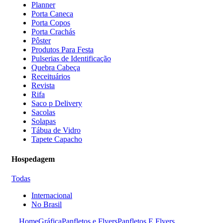
Planner
Porta Caneca
Porta Copos
Porta Crachás
Pôster
Produtos Para Festa
Pulserias de Identificação
Quebra Cabeça
Receituários
Revista
Rifa
Saco p Delivery
Sacolas
Solapas
Tábua de Vidro
Tapete Capacho
Hospedagem
Todas
Internacional
No Brasil
Home
Gráfica
Panfletos e Flyers
Panfletos E Flyers