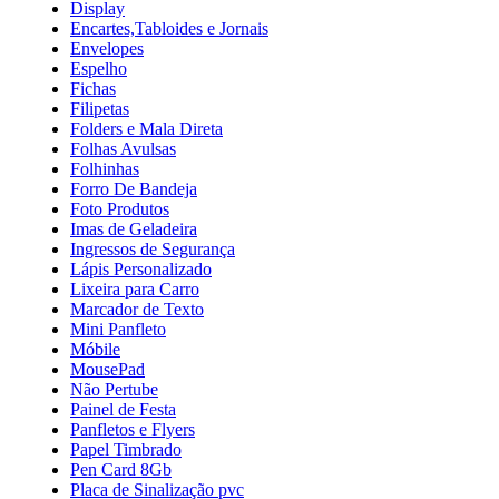
Display
Encartes,Tabloides e Jornais
Envelopes
Espelho
Fichas
Filipetas
Folders e Mala Direta
Folhas Avulsas
Folhinhas
Forro De Bandeja
Foto Produtos
Imas de Geladeira
Ingressos de Segurança
Lápis Personalizado
Lixeira para Carro
Marcador de Texto
Mini Panfleto
Móbile
MousePad
Não Pertube
Painel de Festa
Panfletos e Flyers
Papel Timbrado
Pen Card 8Gb
Placa de Sinalização pvc