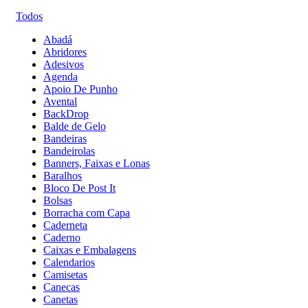
Todos
Abadá
Abridores
Adesivos
Agenda
Apoio De Punho
Avental
BackDrop
Balde de Gelo
Bandeiras
Bandeirolas
Banners, Faixas e Lonas
Baralhos
Bloco De Post It
Bolsas
Borracha com Capa
Caderneta
Caderno
Caixas e Embalagens
Calendarios
Camisetas
Canecas
Canetas