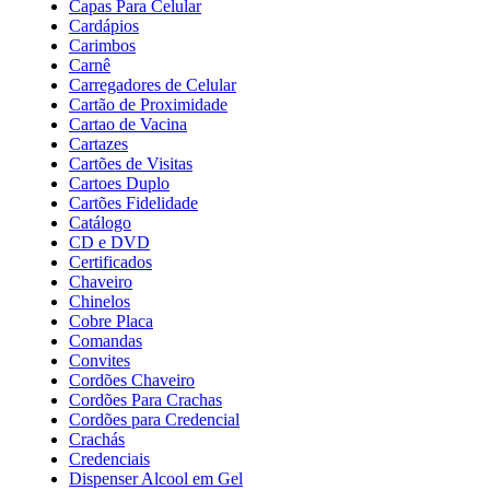
Capas Para Celular
Cardápios
Carimbos
Carnê
Carregadores de Celular
Cartão de Proximidade
Cartao de Vacina
Cartazes
Cartões de Visitas
Cartoes Duplo
Cartões Fidelidade
Catálogo
CD e DVD
Certificados
Chaveiro
Chinelos
Cobre Placa
Comandas
Convites
Cordões Chaveiro
Cordões Para Crachas
Cordões para Credencial
Crachás
Credenciais
Dispenser Alcool em Gel