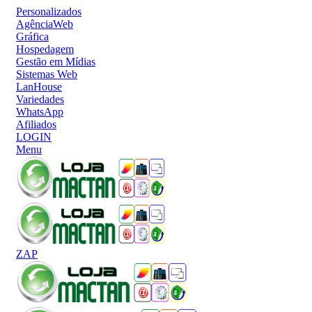
Personalizados
AgênciaWeb
Gráfica
Hospedagem
Gestão em Mídias
Sistemas Web
LanHouse
Variedades
WhatsApp
Afiliados
LOGIN
Menu
ZAP