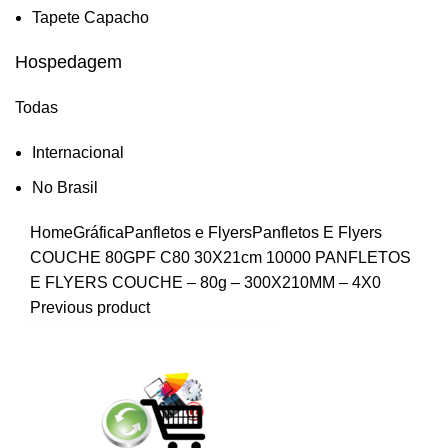
Tapete Capacho
Hospedagem
Todas
Internacional
No Brasil
Home
Gráfica
Panfletos e Flyers
Panfletos E Flyers
COUCHE 80G
PF C80 30X21cm
10000 PANFLETOS
E FLYERS COUCHE – 80g – 300X210MM – 4X0
Previous product