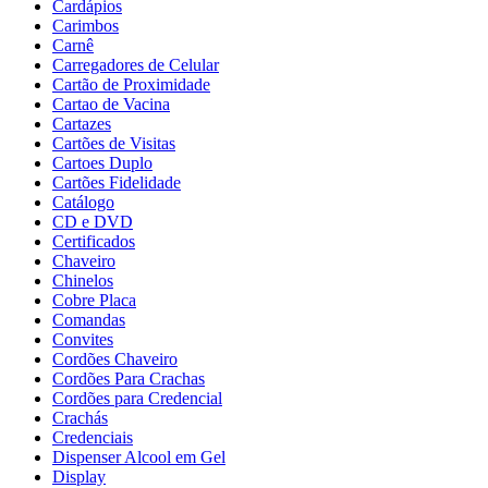
Cardápios
Carimbos
Carnê
Carregadores de Celular
Cartão de Proximidade
Cartao de Vacina
Cartazes
Cartões de Visitas
Cartoes Duplo
Cartões Fidelidade
Catálogo
CD e DVD
Certificados
Chaveiro
Chinelos
Cobre Placa
Comandas
Convites
Cordões Chaveiro
Cordões Para Crachas
Cordões para Credencial
Crachás
Credenciais
Dispenser Alcool em Gel
Display