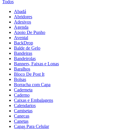
Todos
Abadá
Abridores
Adesivos
Agenda
Apoio De Punho
Avental
BackDrop
Balde de Gelo
Bandeiras
Bandeirolas
Banners, Faixas e Lonas
Baralhos
Bloco De Post It
Bolsas
Borracha com Capa
Caderneta
Caderno
Caixas e Embalagens
Calendarios
Camisetas
Canecas
Canetas
Capas Para Celular