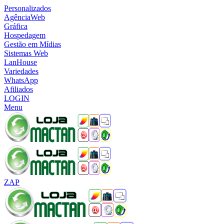
Personalizados
AgênciaWeb
Gráfica
Hospedagem
Gestão em Mídias
Sistemas Web
LanHouse
Variedades
WhatsApp
Afiliados
LOGIN
Menu
ZAP