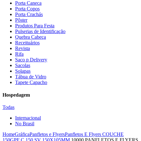
Porta Caneca
Porta Copos
Porta Crachás
Pôster
Produtos Para Festa
Pulserias de Identificação
Quebra Cabeça
Receituários
Revista
Rifa
Saco p Delivery
Sacolas
Solapas
Tábua de Vidro
Tapete Capacho
Hospedagem
Todas
Internacional
No Brasil
Home
Gráfica
Panfletos e Flyers
Panfletos E Flyers COUCHE
150G
PF C 150 SV 150X105MM
10000 PANFLETOS E FLYERS