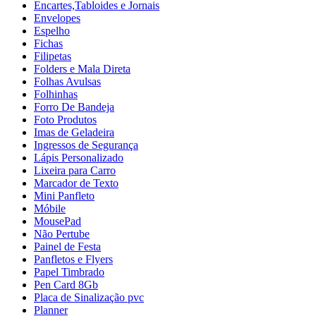
Encartes,Tabloides e Jornais
Envelopes
Espelho
Fichas
Filipetas
Folders e Mala Direta
Folhas Avulsas
Folhinhas
Forro De Bandeja
Foto Produtos
Imas de Geladeira
Ingressos de Segurança
Lápis Personalizado
Lixeira para Carro
Marcador de Texto
Mini Panfleto
Móbile
MousePad
Não Pertube
Painel de Festa
Panfletos e Flyers
Papel Timbrado
Pen Card 8Gb
Placa de Sinalização pvc
Planner