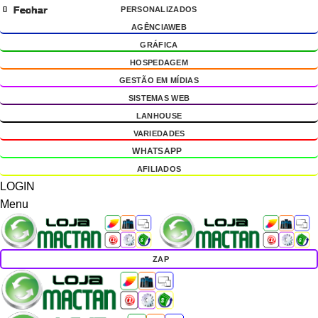
Fechar
Fechar
Fechar
Fechar
Fechar
Fechar
Fechar
Fechar
Fechar
Fechar
Fechar
PERSONALIZADOS
g
AGÊNCIAWEB
GRÁFICA
HOSPEDAGEM
GESTÃO EM MÍDIAS
SISTEMAS WEB
LANHOUSE
VARIEDADES
WHATSAPP
AFILIADOS
LOGIN
Menu
ZAP