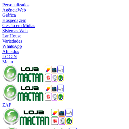
Personalizados
AgênciaWeb
Gráfica
Hospedagem
Gestão em Mídias
Sistemas Web
LanHouse
Variedades
WhatsApp
Afiliados
LOGIN
Menu
ZAP