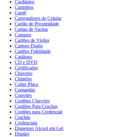
Cardápios
Carimbos
Carnê
Carregadores de Celular
Cartão de Proximidade
Cartao de Vacina
Cartazes
Cartões de Visitas
Cartoes Duplo
Cartões Fidelidade
Catálogo
CD e DVD
Certificados
Chaveiro
Chinelos
Cobre Placa
Comandas
Convites
Cordões Chaveiro
Cordões Para Crachas
Cordões para Credencial
Crachás
Credenciais
Dispenser Alcool em Gel
Display