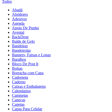
Todos
Abadá
Abridores
Adesivos
Agenda
Apoio De Punho
Avental
BackDrop
Balde de Gelo
Bandeiras
Bandeirolas
Banners, Faixas e Lonas
Baralhos
Bloco De Post It
Bolsas
Borracha com Capa
Caderneta
Caderno
Caixas e Embalagens
Calendarios
Camisetas
Canecas
Canetas
Capas Para Celular