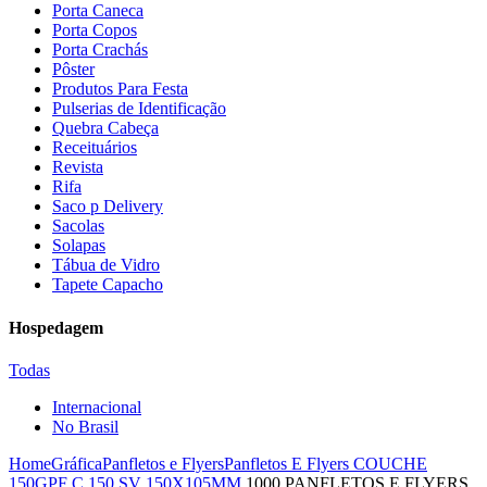
Porta Caneca
Porta Copos
Porta Crachás
Pôster
Produtos Para Festa
Pulserias de Identificação
Quebra Cabeça
Receituários
Revista
Rifa
Saco p Delivery
Sacolas
Solapas
Tábua de Vidro
Tapete Capacho
Hospedagem
Todas
Internacional
No Brasil
Home
Gráfica
Panfletos e Flyers
Panfletos E Flyers COUCHE
150G
PF C 150 SV 150X105MM
1000 PANFLETOS E FLYERS