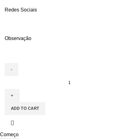
Redes Sociais
Observação
1000
CREDENCIAIS
COUCHE
VERNIZ
ADD TO CART
UV
TOTAL
FRENTE
-
Começo