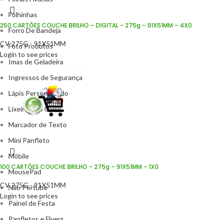
Folhinhas
250 CARTÕES COUCHE BRILHO – DIGITAL – 275g – 91X51MM – 4X0
Forro De Bandeja
CV 275G - 91X51MM
Foto Produtos
Login to see prices
Imas de Geladeira
Ingressos de Segurança
Lápis Personalizado
Lixeira para Carro
Marcador de Texto
Mini Panfleto
Móbile
100 CARTÕES COUCHE BRILHO – 275g – 91X51MM – 1X0
MousePad
CV 275G - 91X51MM
Não Pertube
Login to see prices
Painel de Festa
Panfletos e Flyers