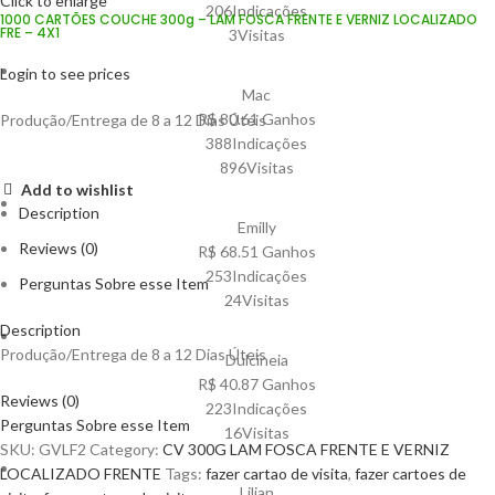
Click to enlarge
206Indicações
1000 CARTÕES COUCHE 300g – LAM FOSCA FRENTE E VERNIZ LOCALIZADO
FRE – 4X1
3Visitas
Login to see prices
Mac
R$ 80.61 Ganhos
Produção/Entrega de 8 a 12 Dias Úteis
388Indicações
896Visitas
Add to wishlist
Description
Emilly
Reviews (0)
R$ 68.51 Ganhos
253Indicações
Perguntas Sobre esse Item
24Visitas
Description
Produção/Entrega de 8 a 12 Dias Úteis
Dulcineia
R$ 40.87 Ganhos
Reviews (0)
223Indicações
Perguntas Sobre esse Item
16Visitas
SKU:
GVLF2
Category:
CV 300G LAM FOSCA FRENTE E VERNIZ
LOCALIZADO FRENTE
Tags:
fazer cartao de visita
,
fazer cartoes de
Lilian