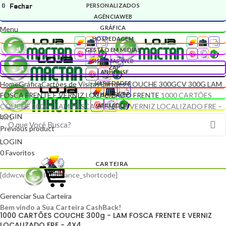
Fechar
Fechar
Fechar
Fechar
Fechar
Fechar
Fechar
Fechar
Fechar
Fechar
Fechar
Fechar
PERSONALIZADOS
AGÊNCIAWEB
GRÁFICA
Menu
HOSPEDAGEM
GESTÃO EM MÍDIAS
SISTEMAS WEB
ZAP
LANHOUSE
Home
Gráfica
Cartões de Visitas
Cartões COUCHE 300G
CV 300G LAM
VARIEDADES
WHATSAPP
FOSCA FRENTE E VERNIZ LOCALIZADO FRENTE
1000 CARTÕES
COUCHE 300g – LAM FOSCA FRENTE E VERNIZ LOCALIZADO FRE –
AFILIADOS
LOGIN
4X1
Previous product
LOGIN
0
Favoritos
CARTEIRA
[ddwcwm_wallet_balance_shortcode]
Gerenciar Sua Carteira
Bem vindo a Sua Carteira CashBack!
1000 CARTÕES COUCHE 300g - LAM FOSCA FRENTE E VERNIZ
LOCALIZADO FRE - 4X4