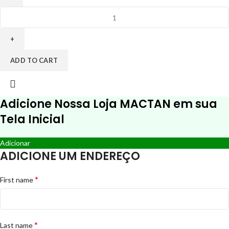
1000
CARTÕES
COUCHE
300g
-
ADD TO CART
LAM
FOSCA
FRENTE
Adicione Nossa Loja MACTAN em sua
E
VERNIZ
Tela Inicial
LOCALIZADO
FRE
Adicionar
-
ADICIONE UM ENDEREÇO
4X1
quantity
*
First name
*
Last name