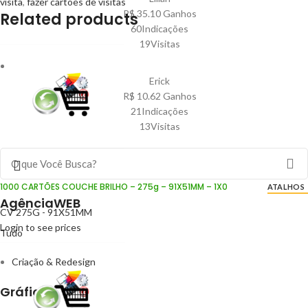
visita
,
fazer cartoes de visitas
R$ 35.10 Ganhos
Related products
60Indicações
19Visitas
Erick
R$ 10.62 Ganhos
21Indicações
13Visitas
1000 CARTÕES COUCHE BRILHO – 275g – 91X51MM – 1X0
ATALHOS
AgênciaWEB
CV 275G - 91X51MM
Login to see prices
Tudo
Criação & Redesign
Gráfica