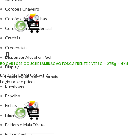
Cordões Chaveiro
Cordões Para Crachas
Cordões para Credencial
Crachás
Credenciais
Dispenser Alcool em Gel
50 CARTÕES COUCHE LAMINACAO FOSCA FRENTE E VERSO – 275g – 4X4
Display
CV 275G LAM FOSCA FV
Encartes,Tabloides e Jornais
Login to see prices
Envelopes
Espelho
Fichas
Filipetas
Folders e Mala Direta
Folhas Avulsas