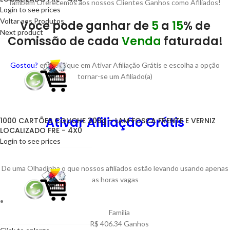
Também Oferecemos aos nossos Clientes Ganhos como Afiliados!
Login to see prices
Voltar aos Produtos
Voce pode ganhar de
5
a
15
% de
Next product
Comissão de cada
Venda
faturada!
Gostou?
então clique em Ativar Afiliação Grátis e escolha a opção
tornar-se um Afiliado(a)
Ativar Afiliação Grátis
1000 CARTÕES COUCHE 300g - LAM FOSCA FRENTE E VERNIZ
LOCALIZADO FRE - 4X0
Login to see prices
De uma Olhadinha o que nossos afiliados estão levando usando apenas
as horas vagas
e]
Familia
R$ 406.34 Ganhos