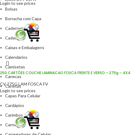
Login to see prices
Bolsas
Borracha com Capa
Caderneta
Caderno
Caixas e Embalagens
Calendarios
Camisetas
250 CARTÕES COUCHE LAMINACAO FOSCA FRENTE E VERSO – 275g – 4X4
Canecas
CV 275G LAM FOSCA FV
Canetas
Login to see prices
Capas Para Celular
Cardápios
Carimbos
Carnê
Carregadores de Celular