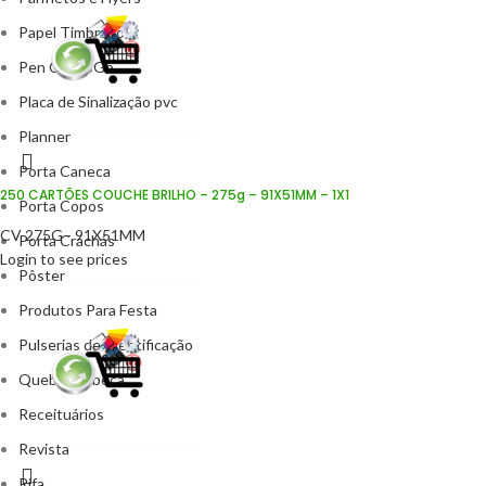
Papel Timbrado
Pen Card 8Gb
Placa de Sinalização pvc
Planner
Porta Caneca
250 CARTÕES COUCHE BRILHO – 275g – 91X51MM – 1X1
Porta Copos
CV 275G - 91X51MM
Porta Crachás
Login to see prices
Pôster
Produtos Para Festa
Pulserias de Identificação
Quebra Cabeça
Receituários
Revista
Rifa