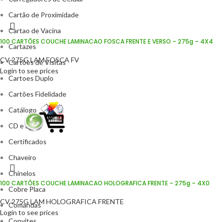
Cartão de Proximidade
Cartao de Vacina
100 CARTÕES COUCHE LAMINACAO FOSCA FRENTE E VERSO – 275g – 4X4
Cartazes
CV 275G LAM FOSCA FV
Cartões de Visitas
Login to see prices
Cartoes Duplo
Cartões Fidelidade
Catálogo
CD e DVD
Certificados
Chaveiro
Chinelos
100 CARTÕES COUCHE LAMINACAO HOLOGRAFICA FRENTE – 275g – 4X0
Cobre Placa
CV 275G LAM HOLOGRAFICA FRENTE
Comandas
Login to see prices
Convites