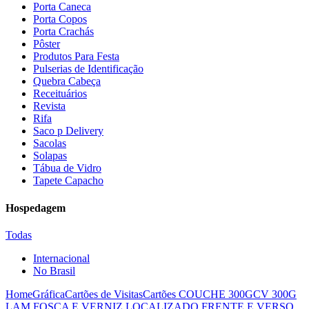
Porta Caneca
Porta Copos
Porta Crachás
Pôster
Produtos Para Festa
Pulserias de Identificação
Quebra Cabeça
Receituários
Revista
Rifa
Saco p Delivery
Sacolas
Solapas
Tábua de Vidro
Tapete Capacho
Hospedagem
Todas
Internacional
No Brasil
Home
Gráfica
Cartões de Visitas
Cartões COUCHE 300G
CV 300G
LAM FOSCA E VERNIZ LOCALIZADO FRENTE E VERSO