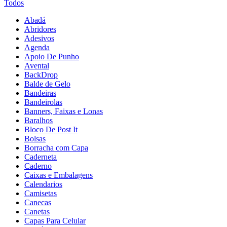
Todos
Abadá
Abridores
Adesivos
Agenda
Apoio De Punho
Avental
BackDrop
Balde de Gelo
Bandeiras
Bandeirolas
Banners, Faixas e Lonas
Baralhos
Bloco De Post It
Bolsas
Borracha com Capa
Caderneta
Caderno
Caixas e Embalagens
Calendarios
Camisetas
Canecas
Canetas
Capas Para Celular