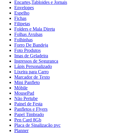
Encartes,Tabloides e Jornais
Envelopes
Espelho
Fichas
Filipetas
Folders e Mala Direta
Folhas Avulsas
Folhinhas
Forro De Bandeja
Foto Produtos
Imas de Geladeira
Ingressos de Segurança
Lápis Personalizado
Lixeira para Carro
Marcador de Texto
Mini Panfleto
Móbile
MousePad
Não Pertube
Painel de Festa
Panfletos e Flyers
Papel Timbrado
Pen Card 8Gb
Placa de Sinalização pvc
Planner