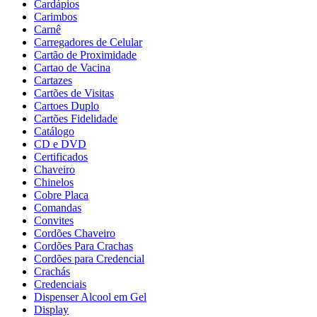
Cardápios
Carimbos
Carnê
Carregadores de Celular
Cartão de Proximidade
Cartao de Vacina
Cartazes
Cartões de Visitas
Cartoes Duplo
Cartões Fidelidade
Catálogo
CD e DVD
Certificados
Chaveiro
Chinelos
Cobre Placa
Comandas
Convites
Cordões Chaveiro
Cordões Para Crachas
Cordões para Credencial
Crachás
Credenciais
Dispenser Alcool em Gel
Display