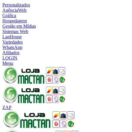
Personalizados
AgênciaWeb
Gráfica
Hospedagem
Gestão em Mídias
Sistemas Web
LanHouse
Variedades
WhatsApp
Afiliados
LOGIN
Menu
ZAP