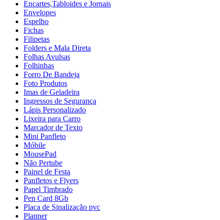
Encartes,Tabloides e Jornais
Envelopes
Espelho
Fichas
Filipetas
Folders e Mala Direta
Folhas Avulsas
Folhinhas
Forro De Bandeja
Foto Produtos
Imas de Geladeira
Ingressos de Segurança
Lápis Personalizado
Lixeira para Carro
Marcador de Texto
Mini Panfleto
Móbile
MousePad
Não Pertube
Painel de Festa
Panfletos e Flyers
Papel Timbrado
Pen Card 8Gb
Placa de Sinalização pvc
Planner