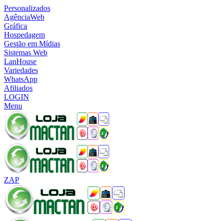
Personalizados
AgênciaWeb
Gráfica
Hospedagem
Gestão em Mídias
Sistemas Web
LanHouse
Variedades
WhatsApp
Afiliados
LOGIN
Menu
ZAP