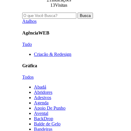
13Visitas
Busca
Atalhos
AgênciaWEB
Tudo
Criação & Redesign
Gráfica
Todos
Abadá
Abridores
Adesivos
Agenda
Apoio De Punho
Avental
BackDrop
Balde de Gelo
Bandeiras