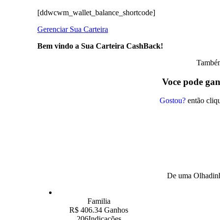
[ddwcwm_wallet_balance_shortcode]
Gerenciar Sua Carteira
Bem vindo a Sua Carteira CashBack!
Também
Voce pode ga
Gostou?
então cliqu
De uma Olhadinha
Familia
R$ 406.34 Ganhos
206Indicações