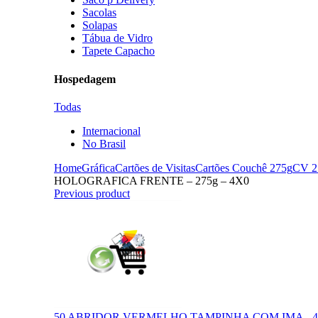
Sacolas
Solapas
Tábua de Vidro
Tapete Capacho
Hospedagem
Todas
Internacional
No Brasil
Home
Gráfica
Cartões de Visitas
Cartões Couchê 275g
CV 
HOLOGRAFICA FRENTE – 275g – 4X0
Previous product
50 ABRIDOR VERMELHO TAMPINHA COM IMA - 4