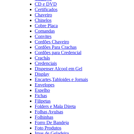
CD e DVD
Certificados
Chaveiro
Chinelos
Cobre Placa
Comandas
Convites
Cordões Chaveiro
Cordões Para Crachas
Cordões para Credencial
Crachás
Credenciais
Dispenser Alcool em Gel
Display
Encartes,Tabloides e Jornais
Envelopes
Espelho
Fichas
Filipetas
Folders e Mala Direta
Folhas Avulsas
Folhinhas
Forro De Bandeja
Foto Produtos
Imas de Geladeira