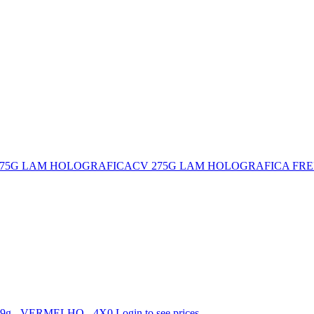
275G LAM HOLOGRAFICA
CV 275G LAM HOLOGRAFICA FR
9g - VERMELHO - 4X0
Login to see prices