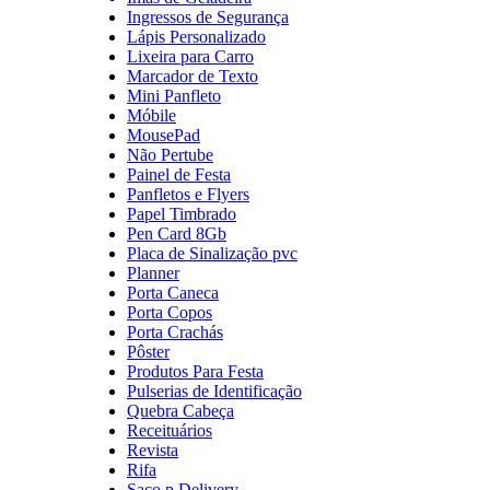
Ingressos de Segurança
Lápis Personalizado
Lixeira para Carro
Marcador de Texto
Mini Panfleto
Móbile
MousePad
Não Pertube
Painel de Festa
Panfletos e Flyers
Papel Timbrado
Pen Card 8Gb
Placa de Sinalização pvc
Planner
Porta Caneca
Porta Copos
Porta Crachás
Pôster
Produtos Para Festa
Pulserias de Identificação
Quebra Cabeça
Receituários
Revista
Rifa
Saco p Delivery