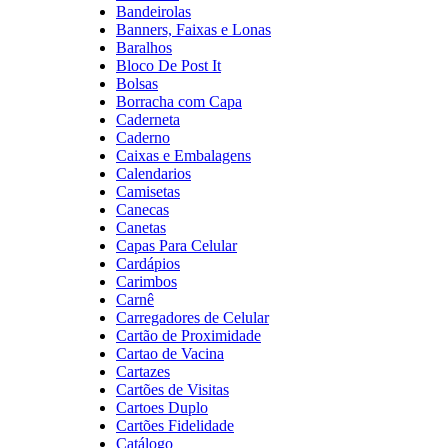
Bandeirolas
Banners, Faixas e Lonas
Baralhos
Bloco De Post It
Bolsas
Borracha com Capa
Caderneta
Caderno
Caixas e Embalagens
Calendarios
Camisetas
Canecas
Canetas
Capas Para Celular
Cardápios
Carimbos
Carnê
Carregadores de Celular
Cartão de Proximidade
Cartao de Vacina
Cartazes
Cartões de Visitas
Cartoes Duplo
Cartões Fidelidade
Catálogo