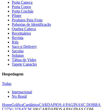
Porta Caneca
Porta Copos
Porta Crachás
Pôster
Produtos Para Festa
Pulserias de Identificação
Quebra Cabeça
Receituários
Revista
Rifa
Saco p Delivery
Sacolas
Solapas
Tábua de Vidro
Tapete Capacho
Hospedagem
Todas
Internacional
No Brasil
Home
Gráfica
Cardápios
CARDAPIOS 4 PAGINAS
C DOBRA
C275G 32X47CM
100 CARDAPIOS 4 PAGINAS COM