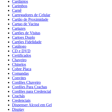
Cardápios
Carimbos
Carnê
Carregadores de Celular
Cartão de Proximidade
Cartao de Vacina
Cartazes
Cartões de Visitas
Cartoes Duplo
Cartões Fidelidade
Catálogo
CD e DVD
Certificados
Chaveiro
Chinelos
Cobre Placa
Comandas
Convites
Cordões Chaveiro
Cordões Para Crachas
Cordões para Credencial
Crachás
Credenciais
Dispenser Alcool em Gel
Display