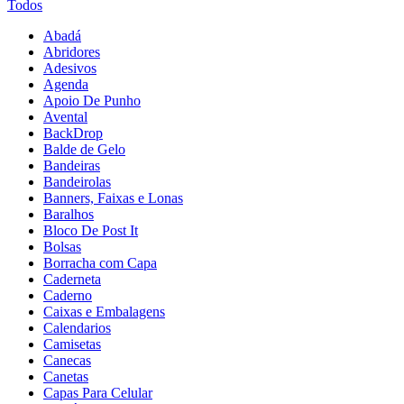
Todos
Abadá
Abridores
Adesivos
Agenda
Apoio De Punho
Avental
BackDrop
Balde de Gelo
Bandeiras
Bandeirolas
Banners, Faixas e Lonas
Baralhos
Bloco De Post It
Bolsas
Borracha com Capa
Caderneta
Caderno
Caixas e Embalagens
Calendarios
Camisetas
Canecas
Canetas
Capas Para Celular