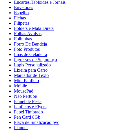
Encartes,Tabloides e Jornais
Envelopes
Espelho
Fichas
Filipetas
Folders e Mala Direta
Folhas Avulsas
Folhinhas
Forro De Bandeja
Foto Produtos
Imas de Geladeira
Ingressos de Segurança
Lápis Personalizado
Lixeira para Carro
Marcador de Texto
Mini Panfleto
Móbile
MousePad
Não Pertube
Painel de Festa
Panfletos e Flyers
Papel Timbrado
Pen Card 8Gb
Placa de Sinalização pvc
Planner