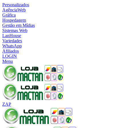
Personalizados
AgênciaWeb
Gráfica
Hospedagem
Gestão em Mídias
Sistemas Web
LanHouse
Variedades
WhatsApp
Afiliados
LOGIN
Menu
ZAP